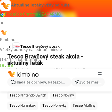
Aktuálne letáky vždy po ruke
Pridať do Chrome - ZADARMO
Kimbino
Tesco Bravčový steak
Všetky ponuky na jednom mieste
Tesco Bravčový steak akcia -
(14,1 tis. hodnotení)
aktuálny leták
Otvoriť
Pre daný výraz sme nenašli žiadne výsledky.
Ďalšie produkty v obchodoch Tesco
Hľadajte obchody, kategórie, produkty...
Zvoľte mesto
Tesco
Kapor
Tesco
Ashwagandha
Tesco
Nintendo Switch
Tesco
Noviny
Tesco
Hurmikaki
Tesco
Polievky
Tesco
Muffiny