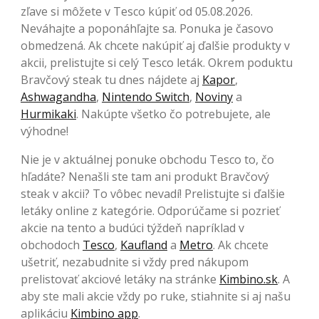
zľave si môžete v Tesco kúpiť od 05.08.2026.
Neváhajte a poponáhľajte sa. Ponuka je časovo
obmedzená. Ak chcete nakúpiť aj ďalšie produkty v
akcii, prelistujte si celý Tesco leták. Okrem poduktu
Bravčový steak tu dnes nájdete aj
Kapor
,
Ashwagandha
,
Nintendo Switch
,
Noviny
a
Hurmikaki
. Nakúpte všetko čo potrebujete, ale
výhodne!
Nie je v aktuálnej ponuke obchodu Tesco to, čo
hľadáte? Nenašli ste tam ani produkt Bravčový
steak v akcii? To vôbec nevadí! Prelistujte si ďalšie
letáky online z kategórie. Odporúčame si pozrieť
akcie na tento a budúci týždeň napríklad v
obchodoch
Tesco
,
Kaufland
a
Metro
. Ak chcete
ušetriť, nezabudnite si vždy pred nákupom
prelistovať akciové letáky na stránke
Kimbino.sk
. A
aby ste mali akcie vždy po ruke, stiahnite si aj našu
aplikáciu
Kimbino app
.