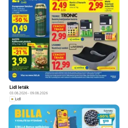
Lidl leták
03.08.2026
-
09.08.2026
Lidl