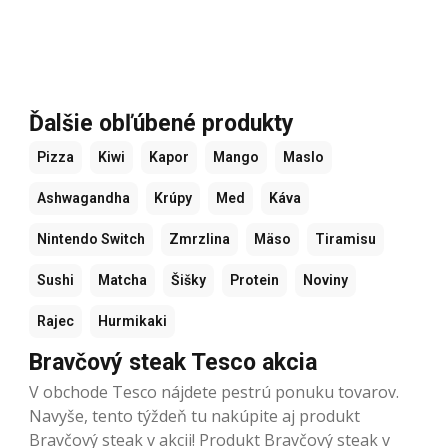
Ďalšie obľúbené produkty
Pizza
Kiwi
Kapor
Mango
Maslo
Ashwagandha
Krúpy
Med
Káva
Nintendo Switch
Zmrzlina
Mäso
Tiramisu
Sushi
Matcha
Šišky
Protein
Noviny
Rajec
Hurmikaki
Bravčový steak Tesco akcia
V obchode Tesco nájdete pestrú ponuku tovarov.
Navyše, tento týždeň tu nakúpite aj produkt
Bravčový steak v akcii! Produkt Bravčový steak v