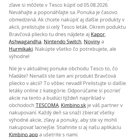
zľave si môžete v Tesco kúpiť od 05.08.2026.
Neváhajte a poponáhľajte sa. Ponuka je časovo
obmedzená. Ak chcete nakúpiť aj ďalšie produkty v
akcii, prelistujte si celý Tesco leták. Okrem poduktu
Bravčová pliecko tu dnes nájdete aj
Kapor
,
Ashwagandha
,
Nintendo Switch
,
Noviny
a
Hurmikaki
. Nakúpte všetko čo potrebujete, ale
výhodne!
Nie je v aktuálnej ponuke obchodu Tesco to, čo
hľadáte? Nenašli ste tam ani produkt Bravčová
pliecko v akcii? To vôbec nevadí! Prelistujte si ďalšie
letáky online z kategórie. Odporúčame si pozrieť
akcie na tento a budúci týždeň napríklad v
obchodoch
TESCOMA
.
Kimbino.sk
je váš partner v
nakupovaní. Každý deň sa snaží zbierať všetky
výhodné akcie, zľavy a ponuky, aby ste vy mohli
nakupovať lacnejšie. Stiahnite si aj našu aplikáciu
Kimbino app
a ušetrite s nami.