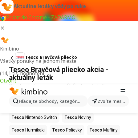
Aktuálne letáky vždy po ruke
Pridať do Chrome - ZADARMO
Kimbino
Tesco Bravčová pliecko
Všetky ponuky na jednom mieste
Tesco Bravčová pliecko akcia -
(14,1 tis. hodnotení)
aktuálny leták
Otvoriť
Pre daný výraz sme nenašli žiadne výsledky.
Ďalšie produkty v obchodoch Tesco
Hľadajte obchody, kategórie, produkty...
Zvoľte mesto
Tesco
Kapor
Tesco
Ashwagandha
Tesco
Nintendo Switch
Tesco
Noviny
Tesco
Hurmikaki
Tesco
Polievky
Tesco
Muffiny