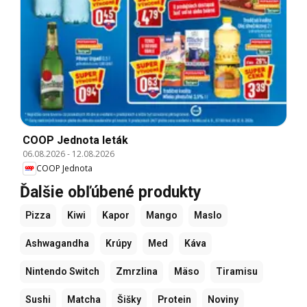
COOP Jednota leták
06.08.2026
-
12.08.2026
COOP Jednota
Ďalšie obľúbené produkty
Pizza
Kiwi
Kapor
Mango
Maslo
Ashwagandha
Krúpy
Med
Káva
Nintendo Switch
Zmrzlina
Mäso
Tiramisu
Sushi
Matcha
Šišky
Protein
Noviny