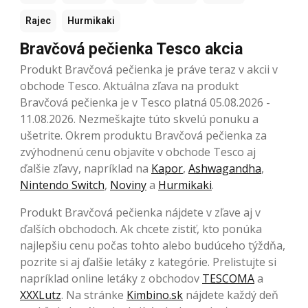
Rajec
Hurmikaki
Bravčová pečienka Tesco akcia
Produkt Bravčová pečienka je práve teraz v akcii v
obchode Tesco. Aktuálna zľava na produkt
Bravčová pečienka je v Tesco platná 05.08.2026 -
11.08.2026. Nezmeškajte túto skvelú ponuku a
ušetrite. Okrem produktu Bravčová pečienka za
zvýhodnenú cenu objavíte v obchode Tesco aj
ďalšie zľavy, napríklad na
Kapor
,
Ashwagandha
,
Nintendo Switch
,
Noviny
a
Hurmikaki
.
Produkt Bravčová pečienka nájdete v zľave aj v
ďalších obchodoch. Ak chcete zistiť, kto ponúka
najlepšiu cenu počas tohto alebo budúceho týždňa,
pozrite si aj ďalšie letáky z kategórie. Prelistujte si
napríklad online letáky z obchodov
TESCOMA
a
XXXLutz
. Na stránke
Kimbino.sk
nájdete každý deň