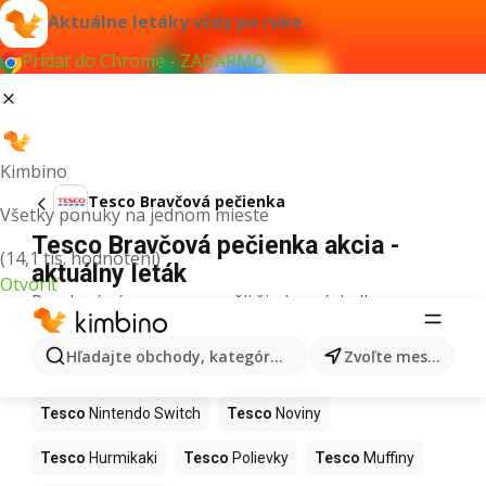
Aktuálne letáky vždy po ruke
Pridať do Chrome - ZADARMO
Kimbino
Tesco Bravčová pečienka
Všetky ponuky na jednom mieste
Tesco Bravčová pečienka akcia -
(14,1 tis. hodnotení)
aktuálny leták
Otvoriť
Pre daný výraz sme nenašli žiadne výsledky.
Ďalšie produkty v obchodoch Tesco
Hľadajte obchody, kategórie, produkty...
Zvoľte mesto
Tesco
Kapor
Tesco
Ashwagandha
Tesco
Nintendo Switch
Tesco
Noviny
Tesco
Hurmikaki
Tesco
Polievky
Tesco
Muffiny