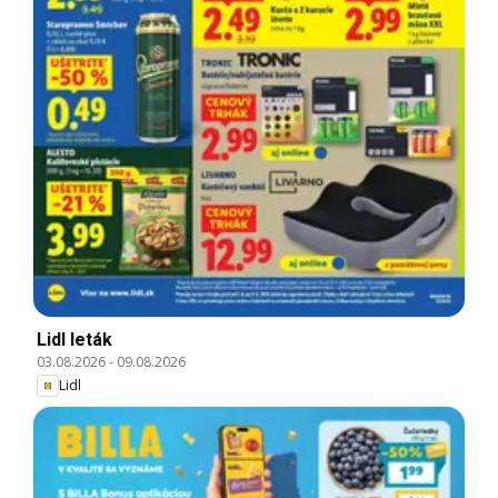
Lidl leták
03.08.2026
-
09.08.2026
Lidl