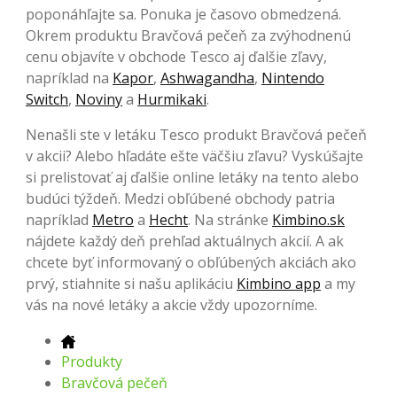
poponáhľajte sa. Ponuka je časovo obmedzená.
Okrem produktu Bravčová pečeň za zvýhodnenú
cenu objavíte v obchode Tesco aj ďalšie zľavy,
napríklad na
Kapor
,
Ashwagandha
,
Nintendo
Switch
,
Noviny
a
Hurmikaki
.
Nenašli ste v letáku Tesco produkt Bravčová pečeň
v akcii? Alebo hľadáte ešte väčšiu zľavu? Vyskúšajte
si prelistovať aj ďalšie online letáky na tento alebo
budúci týždeň. Medzi obľúbené obchody patria
napríklad
Metro
a
Hecht
. Na stránke
Kimbino.sk
nájdete každý deň prehľad aktuálnych akcií. A ak
chcete byť informovaný o obľúbených akciách ako
prvý, stiahnite si našu aplikáciu
Kimbino app
a my
vás na nové letáky a akcie vždy upozorníme.
Produkty
Bravčová pečeň