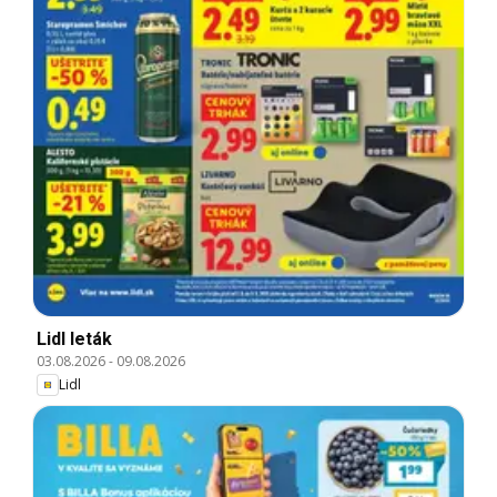
Lidl leták
03.08.2026
-
09.08.2026
Lidl