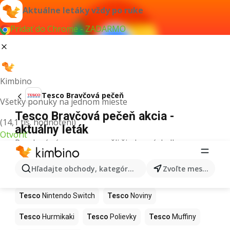
Aktuálne letáky vždy po ruke
Pridať do Chrome - ZADARMO
Kimbino
Tesco Bravčová pečeň
Všetky ponuky na jednom mieste
Tesco Bravčová pečeň akcia -
(14,1 tis. hodnotení)
aktuálny leták
Otvoriť
Pre daný výraz sme nenašli žiadne výsledky.
Ďalšie produkty v obchodoch Tesco
Hľadajte obchody, kategórie, produkty...
Zvoľte mesto
Tesco
Kapor
Tesco
Ashwagandha
Tesco
Nintendo Switch
Tesco
Noviny
Tesco
Hurmikaki
Tesco
Polievky
Tesco
Muffiny