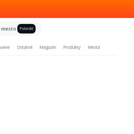
e mesto
Potvrdiť
vanie
Ostatné
Magazín
Produkty
Mestá