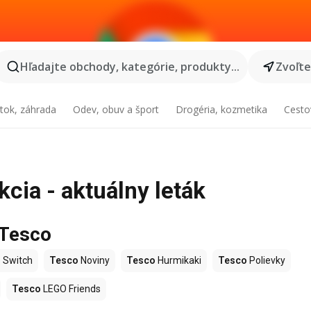
Hľadajte obchody, kategórie, produkty...
Zvoľt
tok, záhrada
Odev, obuv a šport
Drogéria, kozmetika
Cesto
cia - aktuálny leták
 Tesco
 Switch
Tesco
Noviny
Tesco
Hurmikaki
Tesco
Polievky
Tesco
LEGO Friends