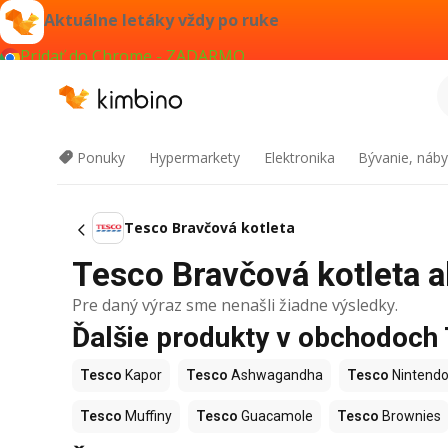
Aktuálne letáky vždy po ruke
Pridať do Chrome - ZADARMO
Ponuky
Hypermarkety
Elektronika
Bývanie, náby
Tesco Bravčová kotleta
Tesco Bravčová kotleta ak
Pre daný výraz sme nenašli žiadne výsledky.
Ďalšie produkty v obchodoch
Tesco
Kapor
Tesco
Ashwagandha
Tesco
Nintendo
Tesco
Muffiny
Tesco
Guacamole
Tesco
Brownies