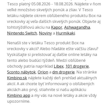
Tesco platný 05.08.2026 - 18.08.2026. Nájdete v ňom
veľké množstvo skvelých ponúk a zliav. V Tesco
letáku nájdete okrem obľúbeného produktu Box na
vreckovky aj veľa ďalších skvelých ponúk. Objavte aj
tohtotýždňovú akciu na
Kapor
,
Ashwagandha
,
Nintendo Switch
,
Noviny
a
Hurmikaki
.
Nenašli ste v letáku Tesco produkt Box na
vreckovky v akcii? Alebo hľadáte ešte väčšiu zľavu?
Vyskúšajte si prelistovať aj ďalšie online letáky na
tento alebo budúci týždeň. Medzi obľúbené
obchody patria napríklad
Libex
,
101 drogerie
,
Sconto nábytok
,
Orion
a
dm drogerie
. Na stránke
Kimbino.sk
nájdete každý deň prehľad aktuálnych
akcií. A ak chcete byť informovaný o obľúbených
akciách ako prvý, stiahnite si našu aplikáciu
Kimbino app
a my vás na nové letáky a akcie vždy
upozorníme.