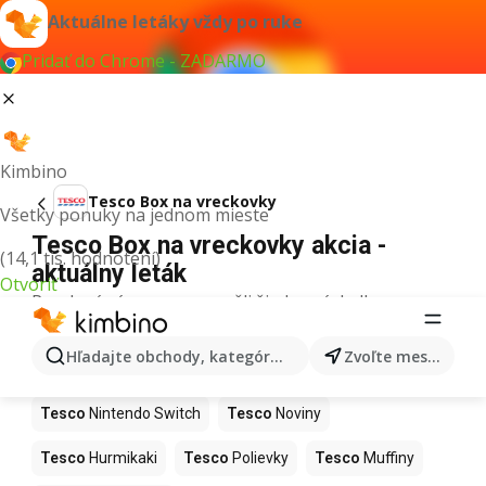
Aktuálne letáky vždy po ruke
Pridať do Chrome - ZADARMO
Kimbino
Tesco Box na vreckovky
Všetky ponuky na jednom mieste
Tesco Box na vreckovky akcia -
(14,1 tis. hodnotení)
aktuálny leták
Otvoriť
Pre daný výraz sme nenašli žiadne výsledky.
Ďalšie produkty v obchodoch Tesco
Hľadajte obchody, kategórie, produkty...
Zvoľte mesto
Tesco
Kapor
Tesco
Ashwagandha
Tesco
Nintendo Switch
Tesco
Noviny
Tesco
Hurmikaki
Tesco
Polievky
Tesco
Muffiny