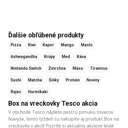
Ďalšie obľúbené produkty
Pizza
Kiwi
Kapor
Mango
Maslo
Ashwagandha
Krúpy
Med
Káva
Nintendo Switch
Zmrzlina
Mäso
Tiramisu
Sushi
Matcha
Šišky
Protein
Noviny
Rajec
Hurmikaki
Box na vreckovky Tesco akcia
V obchode Tesco nájdete pestrú ponuku tovarov.
Navyše, tento týždeň tu nakúpite aj produkt Box na
vreckovky v akcii! Pozrite si aktuálny akciový leták