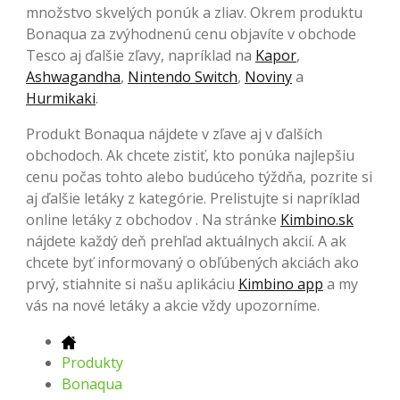
množstvo skvelých ponúk a zliav. Okrem produktu
Bonaqua za zvýhodnenú cenu objavíte v obchode
Tesco aj ďalšie zľavy, napríklad na
Kapor
,
Ashwagandha
,
Nintendo Switch
,
Noviny
a
Hurmikaki
.
Produkt Bonaqua nájdete v zľave aj v ďalších
obchodoch. Ak chcete zistiť, kto ponúka najlepšiu
cenu počas tohto alebo budúceho týždňa, pozrite si
aj ďalšie letáky z kategórie. Prelistujte si napríklad
online letáky z obchodov . Na stránke
Kimbino.sk
nájdete každý deň prehľad aktuálnych akcií. A ak
chcete byť informovaný o obľúbených akciách ako
prvý, stiahnite si našu aplikáciu
Kimbino app
a my
vás na nové letáky a akcie vždy upozorníme.
Produkty
Bonaqua