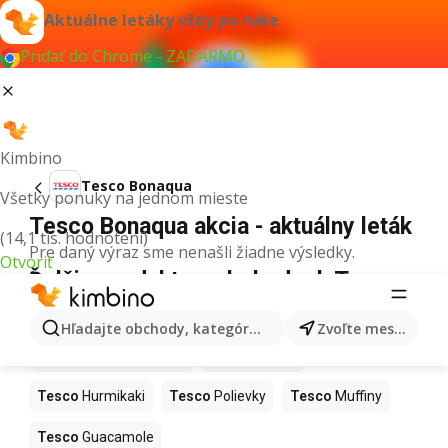
Aktuálne letáky vždy po ruke
Pridať do Chrome - ZADARMO
Kimbino
Tesco Bonaqua
Všetky ponuky na jednom mieste
Tesco Bonaqua akcia - aktuálny leták
(14,1 tis. hodnotení)
Pre daný výraz sme nenašli žiadne výsledky.
Otvoriť
Ďalšie produkty v obchodoch Tesco
Tesco
Kapor
Tesco
Ashwagandha
Hľadajte obchody, kategórie, produkty...
Zvoľte mesto
Tesco
Nintendo Switch
Tesco
Noviny
Tesco
Hurmikaki
Tesco
Polievky
Tesco
Muffiny
Tesco
Guacamole