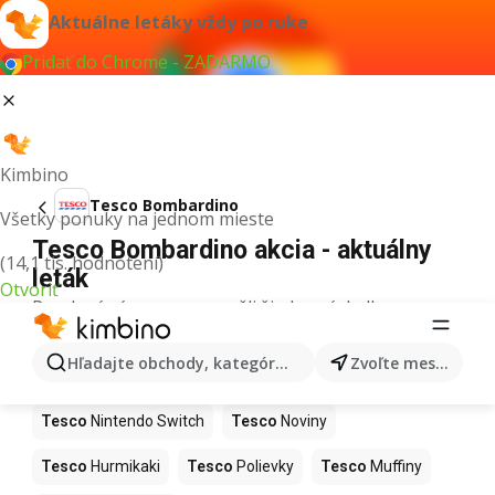
Aktuálne letáky vždy po ruke
Pridať do Chrome - ZADARMO
Kimbino
Tesco Bombardino
Všetky ponuky na jednom mieste
Tesco Bombardino akcia - aktuálny
(14,1 tis. hodnotení)
leták
Otvoriť
Pre daný výraz sme nenašli žiadne výsledky.
Ďalšie produkty v obchodoch Tesco
Hľadajte obchody, kategórie, produkty...
Zvoľte mesto
Tesco
Kapor
Tesco
Ashwagandha
Tesco
Nintendo Switch
Tesco
Noviny
Tesco
Hurmikaki
Tesco
Polievky
Tesco
Muffiny