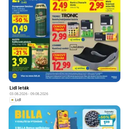
Lidl leták
03.08.2026
-
09.08.2026
Lidl