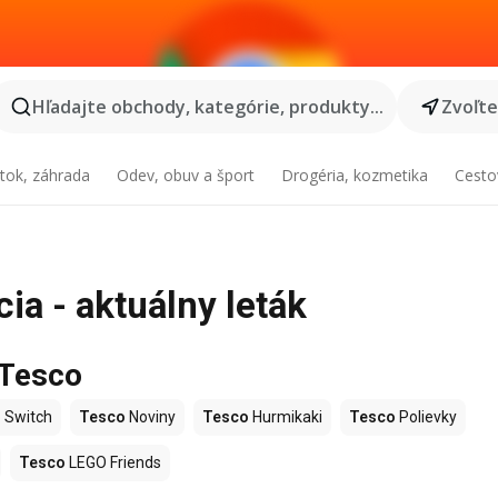
Hľadajte obchody, kategórie, produkty...
Zvoľt
tok, záhrada
Odev, obuv a šport
Drogéria, kozmetika
Cesto
ia - aktuálny leták
 Tesco
 Switch
Tesco
Noviny
Tesco
Hurmikaki
Tesco
Polievky
Tesco
LEGO Friends