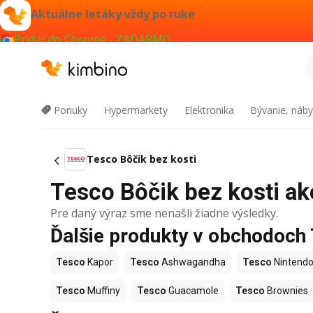
Aktuálne letáky vždy po ruke
Pridať do Chrome - ZADARMO
Ponuky
Hypermarkety
Elektronika
Bývanie, náby
Tesco Bôčik bez kosti
Tesco Bôčik bez kosti akc
Pre daný výraz sme nenašli žiadne výsledky.
Ďalšie produkty v obchodoch
Tesco
Kapor
Tesco
Ashwagandha
Tesco
Nintendo
Tesco
Muffiny
Tesco
Guacamole
Tesco
Brownies