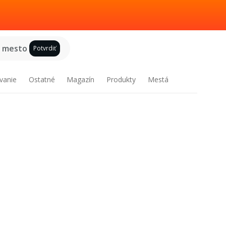
e mesto
Potvrdiť
vanie
Ostatné
Magazín
Produkty
Mestá