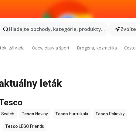
Hľadajte obchody, kategórie, produkty...
Zvoľt
tok, záhrada
Odev, obuv a šport
Drogéria, kozmetika
Cesto
aktuálny leták
 Tesco
 Switch
Tesco
Noviny
Tesco
Hurmikaki
Tesco
Polievky
Tesco
LEGO Friends