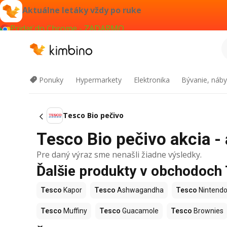
Aktuálne letáky vždy po ruke
Pridať do Chrome - ZADARMO
Ponuky
Hypermarkety
Elektronika
Bývanie, náby
Tesco Bio pečivo
Tesco Bio pečivo akcia - 
Pre daný výraz sme nenašli žiadne výsledky.
Ďalšie produkty v obchodoch
Tesco
Kapor
Tesco
Ashwagandha
Tesco
Nintendo
Tesco
Muffiny
Tesco
Guacamole
Tesco
Brownies