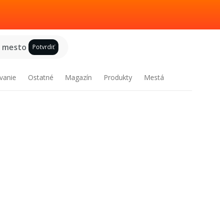
e mesto
Potvrdiť
vanie
Ostatné
Magazín
Produkty
Mestá