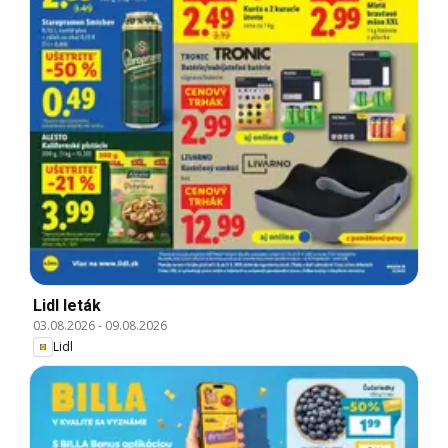
Lidl leták
03.08.2026
-
09.08.2026
Lidl