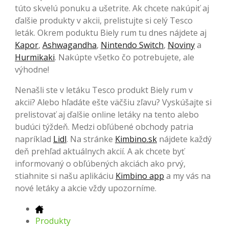
túto skvelú ponuku a ušetrite. Ak chcete nakúpiť aj
ďalšie produkty v akcii, prelistujte si celý Tesco
leták. Okrem poduktu Biely rum tu dnes nájdete aj
Kapor
,
Ashwagandha
,
Nintendo Switch
,
Noviny
a
Hurmikaki
. Nakúpte všetko čo potrebujete, ale
výhodne!
Nenašli ste v letáku Tesco produkt Biely rum v
akcii? Alebo hľadáte ešte väčšiu zľavu? Vyskúšajte si
prelistovať aj ďalšie online letáky na tento alebo
budúci týždeň. Medzi obľúbené obchody patria
napríklad
Lidl
. Na stránke
Kimbino.sk
nájdete každý
deň prehľad aktuálnych akcií. A ak chcete byť
informovaný o obľúbených akciách ako prvý,
stiahnite si našu aplikáciu
Kimbino app
a my vás na
nové letáky a akcie vždy upozorníme.
Produkty