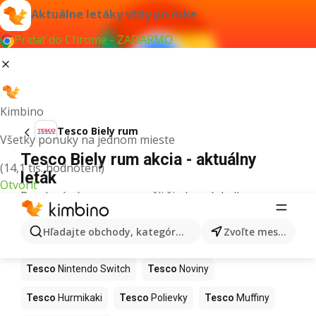
Aktuálne letáky vždy po ruke
Pridať do Chrome - ZADARMO
Kimbino
Tesco Biely rum
Všetky ponuky na jednom mieste
Tesco Biely rum akcia - aktuálny
(14,1 tis. hodnotení)
leták
Otvoriť
Pre daný výraz sme nenašli žiadne výsledky.
Ďalšie produkty v obchodoch Tesco
Hľadajte obchody, kategórie, produkty...
Zvoľte mesto
Tesco
Kapor
Tesco
Ashwagandha
Tesco
Nintendo Switch
Tesco
Noviny
Tesco
Hurmikaki
Tesco
Polievky
Tesco
Muffiny