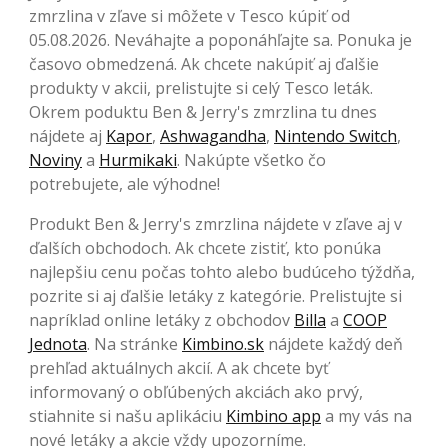
zmrzlina v zľave si môžete v Tesco kúpiť od
05.08.2026. Neváhajte a poponáhľajte sa. Ponuka je
časovo obmedzená. Ak chcete nakúpiť aj ďalšie
produkty v akcii, prelistujte si celý Tesco leták.
Okrem poduktu Ben & Jerry's zmrzlina tu dnes
nájdete aj
Kapor
,
Ashwagandha
,
Nintendo Switch
,
Noviny
a
Hurmikaki
. Nakúpte všetko čo
potrebujete, ale výhodne!
Produkt Ben & Jerry's zmrzlina nájdete v zľave aj v
ďalších obchodoch. Ak chcete zistiť, kto ponúka
najlepšiu cenu počas tohto alebo budúceho týždňa,
pozrite si aj ďalšie letáky z kategórie. Prelistujte si
napríklad online letáky z obchodov
Billa
a
COOP
Jednota
. Na stránke
Kimbino.sk
nájdete každý deň
prehľad aktuálnych akcií. A ak chcete byť
informovaný o obľúbených akciách ako prvý,
stiahnite si našu aplikáciu
Kimbino app
a my vás na
nové letáky a akcie vždy upozorníme.