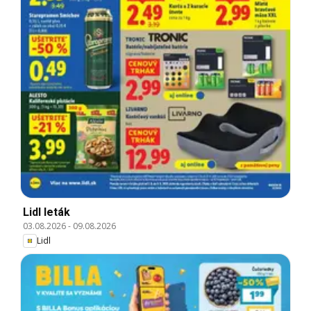
Lidl leták
03.08.2026
-
09.08.2026
Lidl