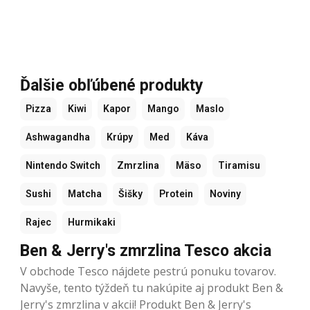
Ďalšie obľúbené produkty
Pizza
Kiwi
Kapor
Mango
Maslo
Ashwagandha
Krúpy
Med
Káva
Nintendo Switch
Zmrzlina
Mäso
Tiramisu
Sushi
Matcha
Šišky
Protein
Noviny
Rajec
Hurmikaki
Ben & Jerry's zmrzlina Tesco akcia
V obchode Tesco nájdete pestrú ponuku tovarov.
Navyše, tento týždeň tu nakúpite aj produkt Ben &
Jerry's zmrzlina v akcii! Produkt Ben & Jerry's