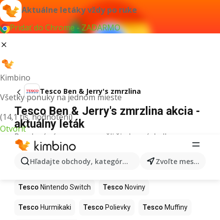
Aktuálne letáky vždy po ruke
Pridať do Chrome - ZADARMO
Kimbino
Tesco Ben & Jerry's zmrzlina
Všetky ponuky na jednom mieste
Tesco Ben & Jerry's zmrzlina akcia -
(14,1 tis. hodnotení)
aktuálny leták
Otvoriť
Pre daný výraz sme nenašli žiadne výsledky.
Ďalšie produkty v obchodoch Tesco
Hľadajte obchody, kategórie, produkty...
Zvoľte mesto
Tesco
Kapor
Tesco
Ashwagandha
Tesco
Nintendo Switch
Tesco
Noviny
Tesco
Hurmikaki
Tesco
Polievky
Tesco
Muffiny