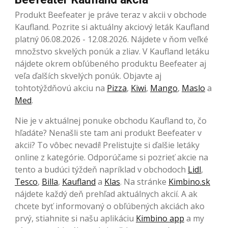
Produkt Beefeater je práve teraz v akcii v obchode
Kaufland. Pozrite si aktuálny akciový leták Kaufland
platný 06.08.2026 - 12.08.2026. Nájdete v ňom veľké
množstvo skvelých ponúk a zliav. V Kaufland letáku
nájdete okrem obľúbeného produktu Beefeater aj
veľa ďalších skvelých ponúk. Objavte aj
tohtotýždňovú akciu na
Pizza
,
Kiwi
,
Mango
,
Maslo
a
Med
.
Nie je v aktuálnej ponuke obchodu Kaufland to, čo
hľadáte? Nenašli ste tam ani produkt Beefeater v
akcii? To vôbec nevadí! Prelistujte si ďalšie letáky
online z kategórie. Odporúčame si pozrieť akcie na
tento a budúci týždeň napríklad v obchodoch
Lidl
,
Tesco
,
Billa
,
Kaufland
a
Klas
. Na stránke
Kimbino.sk
nájdete každý deň prehľad aktuálnych akcií. A ak
chcete byť informovaný o obľúbených akciách ako
prvý, stiahnite si našu aplikáciu
Kimbino app
a my