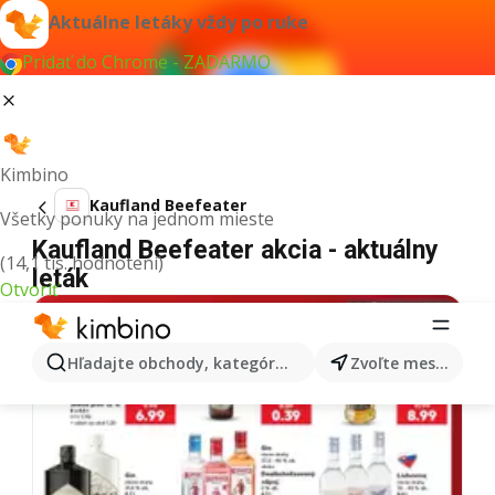
Aktuálne letáky vždy po ruke
Pridať do Chrome - ZADARMO
Kimbino
Kaufland Beefeater
Všetky ponuky na jednom mieste
Kaufland Beefeater akcia - aktuálny
(14,1 tis. hodnotení)
leták
Otvoriť
Hľadajte obchody, kategórie, produkty...
Zvoľte mesto