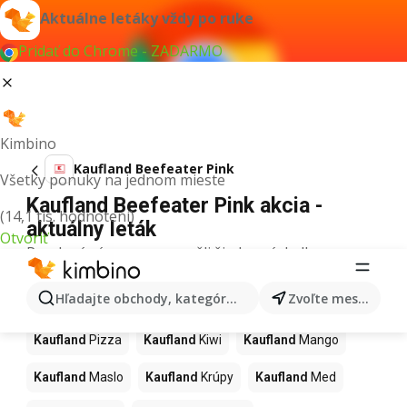
Aktuálne letáky vždy po ruke
Pridať do Chrome - ZADARMO
Kimbino
Kaufland Beefeater Pink
Všetky ponuky na jednom mieste
Kaufland Beefeater Pink akcia -
(14,1 tis. hodnotení)
aktuálny leták
Otvoriť
Pre daný výraz sme nenašli žiadne výsledky.
Ďalšie produkty v obchodoch
Hľadajte obchody, kategórie, produkty...
Zvoľte mesto
Kaufland
Kaufland
Pizza
Kaufland
Kiwi
Kaufland
Mango
Kaufland
Maslo
Kaufland
Krúpy
Kaufland
Med