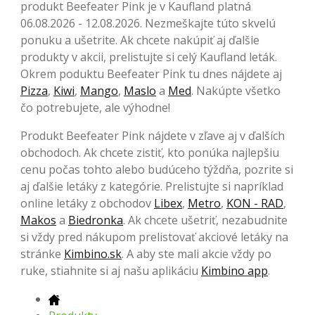
produkt Beefeater Pink je v Kaufland platná
06.08.2026 - 12.08.2026. Nezmeškajte túto skvelú
ponuku a ušetrite. Ak chcete nakúpiť aj ďalšie
produkty v akcii, prelistujte si celý Kaufland leták.
Okrem poduktu Beefeater Pink tu dnes nájdete aj
Pizza
,
Kiwi
,
Mango
,
Maslo
a
Med
. Nakúpte všetko
čo potrebujete, ale výhodne!
Produkt Beefeater Pink nájdete v zľave aj v ďalších
obchodoch. Ak chcete zistiť, kto ponúka najlepšiu
cenu počas tohto alebo budúceho týždňa, pozrite si
aj ďalšie letáky z kategórie. Prelistujte si napríklad
online letáky z obchodov
Libex
,
Metro
,
KON - RAD
,
Makos
a
Biedronka
. Ak chcete ušetriť, nezabudnite
si vždy pred nákupom prelistovať akciové letáky na
stránke
Kimbino.sk
. A aby ste mali akcie vždy po
ruke, stiahnite si aj našu aplikáciu
Kimbino app
.