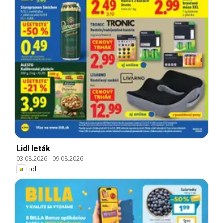
Lidl leták
03.08.2026
-
09.08.2026
Lidl