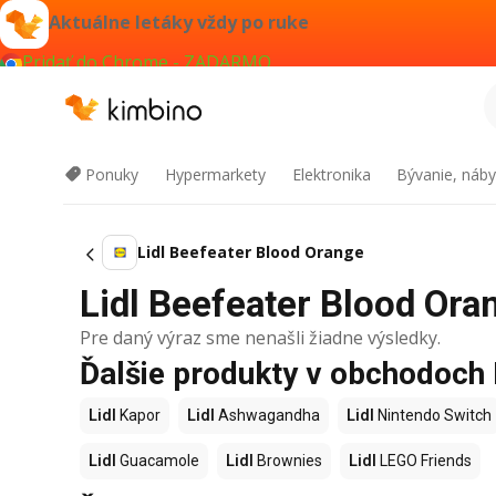
Aktuálne letáky vždy po ruke
Pridať do Chrome - ZADARMO
Ponuky
Hypermarkety
Elektronika
Bývanie, náby
Lidl Beefeater Blood Orange
Lidl Beefeater Blood Oran
Pre daný výraz sme nenašli žiadne výsledky.
Ďalšie produkty v obchodoch 
Lidl
Kapor
Lidl
Ashwagandha
Lidl
Nintendo Switch
Lidl
Guacamole
Lidl
Brownies
Lidl
LEGO Friends