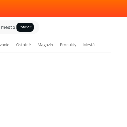
e mesto
Potvrdiť
vanie
Ostatné
Magazín
Produkty
Mestá