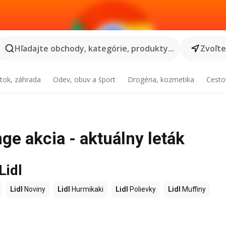
Hľadajte obchody, kategórie, produkty...
Zvoľt
tok, záhrada
Odev, obuv a šport
Drogéria, kozmetika
Cesto
ge akcia - aktuálny leták
Lidl
Lidl
Noviny
Lidl
Hurmikaki
Lidl
Polievky
Lidl
Muffiny