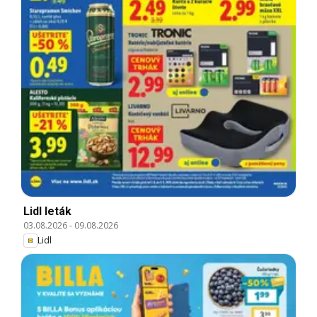
Lidl leták
03.08.2026
-
09.08.2026
Lidl