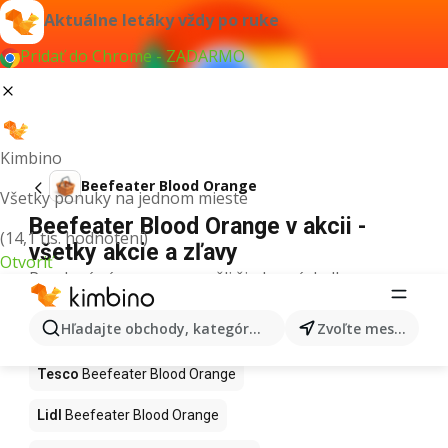
Aktuálne letáky vždy po ruke
Pridať do Chrome - ZADARMO
Kimbino
Beefeater Blood Orange
Všetky ponuky na jednom mieste
Beefeater Blood Orange v akcii -
(14,1 tis. hodnotení)
všetky akcie a zľavy
Otvoriť
Pre daný výraz sme nenašli žiadne výsledky.
Beefeater Blood Orange v akcii - Kde
Hľadajte obchody, kategórie, produkty...
Zvoľte mesto
kúpiť?
Tesco
Beefeater Blood Orange
Lidl
Beefeater Blood Orange