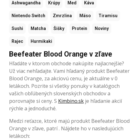
Ashwagandha
Krúpy
Med
Káva
Nintendo Switch
Zmrzlina
Mäso
Tiramisu
Sushi
Matcha
Šišky
Protein
Noviny
Rajec
Hurmikaki
Beefeater Blood Orange v zľave
Hľadáte v ktorom obchode nakúpite najlacnejšie?
Už viac nehľadajte. Vami hľadaný produkt Beefeater
Blood Orange, za akciovú cenu, je aktuálne v 0
letákoch. Pozrite si všetky ponuky v katalógoch
vašich obľúbených slovenských obchodov a
porovnajte si ceny. S
Kimbino.sk
je hľadanie akcií
rýchle a jednoduché.
Medzi reťazce, ktoré majú produkt Beefeater Blood
Orange v zľave, patrí . Nájdete ho v nasledujúcich
letákoch: