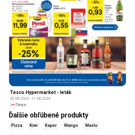
Tesco Hypermarket - leták
05.08.2026
-
11.08.2026
Tesco
Ďalšie obľúbené produkty
Pizza
Kiwi
Kapor
Mango
Maslo