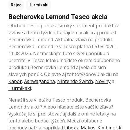
Rajec
Hurmikaki
Becherovka Lemond Tesco akcia
Obchod Tesco ponúka široký sortiment produktov
v zľave a tento týždeň tu nájdete v akcii aj produkt
Becherovka Lemond. Aktuálna zľava na produkt
Becherovka Lemond je v Tesco platná 05.08.2026 -
11.08.2026. Nezmeškajte túto skvelú ponuku a
ušetrite. V Tesco letáku nájdete okrem obľúbeného
produktu Becherovka Lemond aj veľa ďalších
skvelých ponúk. Objavte aj tohtotýždňovú akciu na
Kapor
,
Ashwagandha
,
Nintendo Switch
,
Noviny
a
Hurmikaki
.
Nenašli ste v letáku Tesco produkt Becherovka
Lemond v akcii? Alebo hľadáte ešte väčšiu zľavu?
Vyskúšajte si prelistovať aj ďalšie online letáky na
tento alebo budúci týždeň. Medzi obľúbené
obchody patria napríklad
Libex
a
Makos
.
Kimbino.sk