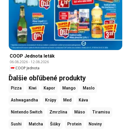
COOP Jednota leták
06.08.2026
-
12.08.2026
COOP Jednota
Ďalšie obľúbené produkty
Pizza
Kiwi
Kapor
Mango
Maslo
Ashwagandha
Krúpy
Med
Káva
Nintendo Switch
Zmrzlina
Mäso
Tiramisu
Sushi
Matcha
Šišky
Protein
Noviny