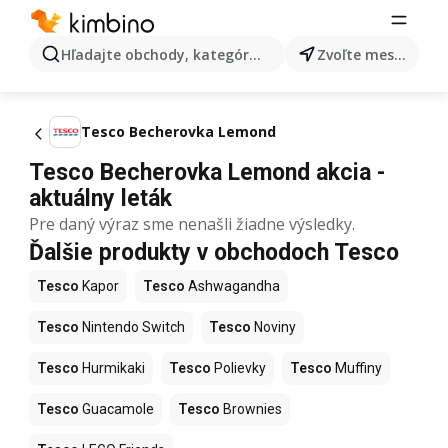
Hľadajte obchody, kategórie, produkty...
Zvoľte mesto
Tesco Becherovka Lemond
Tesco Becherovka Lemond akcia -
aktuálny leták
Pre daný výraz sme nenašli žiadne výsledky.
Ďalšie produkty v obchodoch Tesco
Tesco
Kapor
Tesco
Ashwagandha
Tesco
Nintendo Switch
Tesco
Noviny
Tesco
Hurmikaki
Tesco
Polievky
Tesco
Muffiny
Tesco
Guacamole
Tesco
Brownies