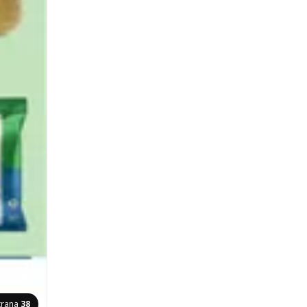
trana
38