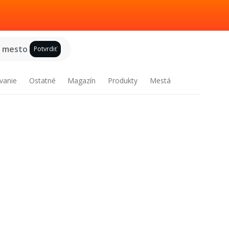
e mesto
Potvrdiť
vanie
Ostatné
Magazín
Produkty
Mestá