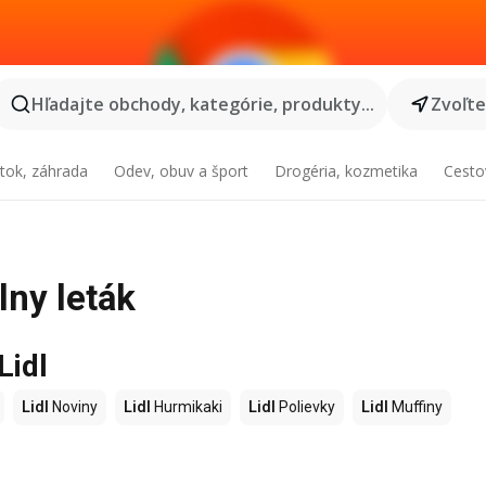
Hľadajte obchody, kategórie, produkty...
Zvoľt
tok, záhrada
Odev, obuv a šport
Drogéria, kozmetika
Cesto
lny leták
Lidl
Lidl
Noviny
Lidl
Hurmikaki
Lidl
Polievky
Lidl
Muffiny