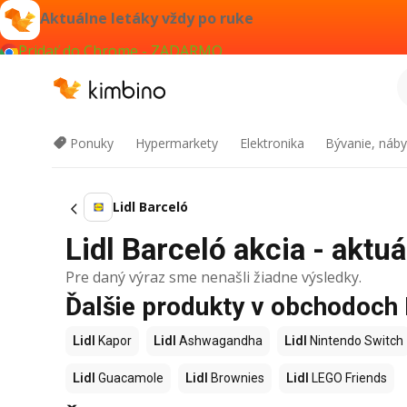
Aktuálne letáky vždy po ruke
Pridať do Chrome - ZADARMO
Ponuky
Hypermarkety
Elektronika
Bývanie, náby
Lidl Barceló
Lidl Barceló akcia - aktuá
Pre daný výraz sme nenašli žiadne výsledky.
Ďalšie produkty v obchodoch 
Lidl
Kapor
Lidl
Ashwagandha
Lidl
Nintendo Switch
Lidl
Guacamole
Lidl
Brownies
Lidl
LEGO Friends