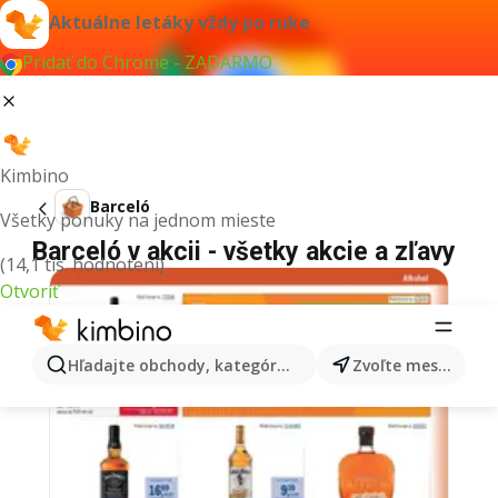
Aktuálne letáky vždy po ruke
Pridať do Chrome - ZADARMO
Kimbino
Barceló
Všetky ponuky na jednom mieste
Barceló v akcii - všetky akcie a zľavy
(14,1 tis. hodnotení)
Otvoriť
Hľadajte obchody, kategórie, produkty...
Zvoľte mesto