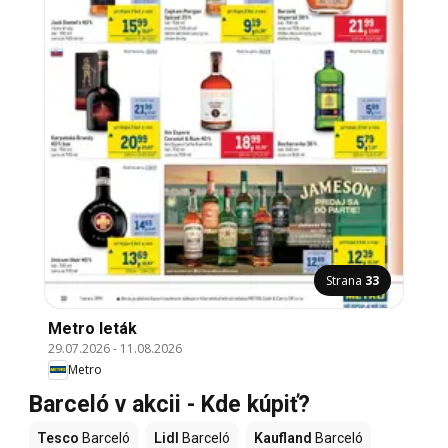
Strana
33
Metro leták
29.07.2026
-
11.08.2026
Metro
Barceló v akcii - Kde kúpiť?
Tesco
Barceló
Lidl
Barceló
Kaufland
Barceló