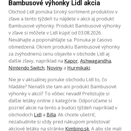
Bambusové výhonky Lidl akcia
Obchod Lidl ponúka široký sortiment produktov v
zľave a tento týždeň tu nájdete v akcii aj produkt
Bambusové výhonky. Produkt Bambusové výhonky
v zľave si môžete v Lidl kúpiť od 03.08.2026.
Neváhajte a poponáhľajte sa. Ponuka je časovo
obmedzená. Okrem produktu Bambusové výhonky
za zvýhodnenú cenu objavíte v obchode Lidl aj
ďalšie zľavy, napríklad na
Kapor
,
Ashwagandha
,
Nintendo Switch
,
Noviny
a
Hurmikaki
.
Nie je v aktuálnej ponuke obchodu Lidl to, čo
hľadáte? Nenašli ste tam ani produkt Bambusové
výhonky v akcii? To vôbec nevadí! Prelistujte si
ďalšie letáky online z kategórie. Odporúčame si
pozrieť akcie na tento a budúci týždeň napríklad v
obchodoch
Lidl
a
Billa
. Ak chcete ušetriť,
nezabudnite si vždy pred nákupom prelistovať
akciové letáky na stránke
Kimbino.sk
. A aby ste mali