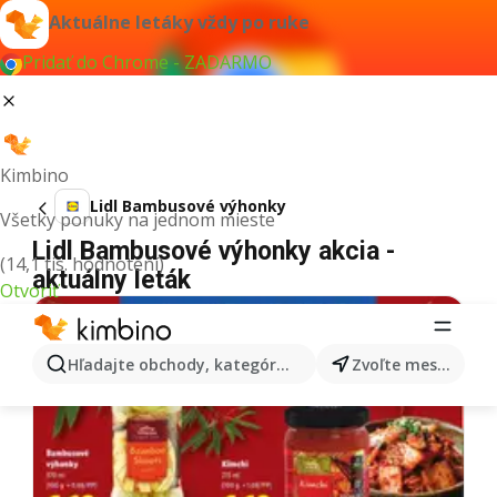
Aktuálne letáky vždy po ruke
Pridať do Chrome - ZADARMO
Kimbino
Lidl Bambusové výhonky
Všetky ponuky na jednom mieste
Lidl Bambusové výhonky akcia -
(14,1 tis. hodnotení)
aktuálny leták
Otvoriť
Hľadajte obchody, kategórie, produkty...
Zvoľte mesto