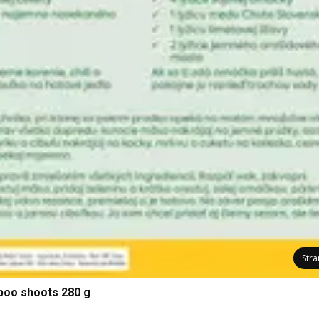
Str
boo shoots 280 g