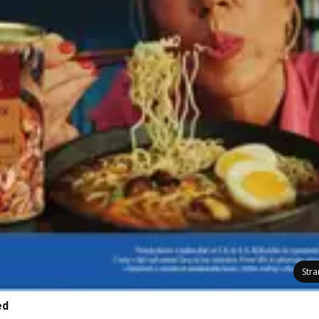
Str
ed