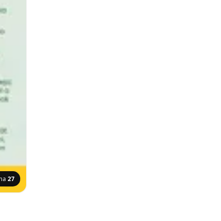
ana
27