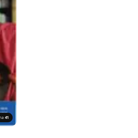
ana
41