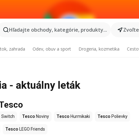
Hľadajte obchody, kategórie, produkty...
Zvoľt
tok, zahrada
Odev, obuv a sport
Drogeria, kozmetika
Cesto
a - aktuálny leták
 Tesco
 Switch
Tesco
Noviny
Tesco
Hurmikaki
Tesco
Polievky
Tesco
LEGO Friends