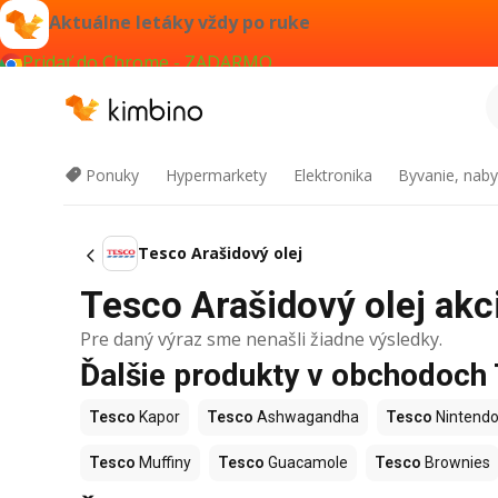
Aktuálne letáky vždy po ruke
Pridať do Chrome - ZADARMO
Ponuky
Hypermarkety
Elektronika
Byvanie, naby
Tesco Arašidový olej
Tesco Arašidový olej akci
Pre daný výraz sme nenašli žiadne výsledky.
Ďalšie produkty v obchodoch
Tesco
Kapor
Tesco
Ashwagandha
Tesco
Nintendo
Tesco
Muffiny
Tesco
Guacamole
Tesco
Brownies