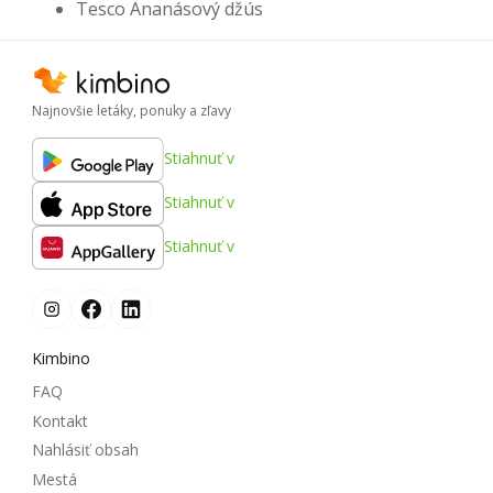
Tesco Ananásový džús
Najnovšie letáky, ponuky a zľavy
Stiahnuť v
Stiahnuť v
Stiahnuť v
Kimbino
FAQ
Kontakt
Nahlásiť obsah
Mestá