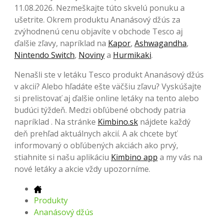
11.08.2026. Nezmeškajte túto skvelú ponuku a
ušetrite. Okrem produktu Ananásový džús za
zvýhodnenú cenu objavíte v obchode Tesco aj
ďalšie zľavy, napríklad na
Kapor
,
Ashwagandha
,
Nintendo Switch
,
Noviny
a
Hurmikaki
.
Nenašli ste v letáku Tesco produkt Ananásový džús
v akcii? Alebo hľadáte ešte väčšiu zľavu? Vyskúšajte
si prelistovať aj ďalšie online letáky na tento alebo
budúci týždeň. Medzi obľúbené obchody patria
napríklad . Na stránke
Kimbino.sk
nájdete každý
deň prehľad aktuálnych akcií. A ak chcete byť
informovaný o obľúbených akciách ako prvý,
stiahnite si našu aplikáciu
Kimbino app
a my vás na
nové letáky a akcie vždy upozorníme.
Produkty
Ananásový džús