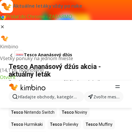
Aktuálne letáky vždy po ruke
Pridať do Chrome - ZADARMO
Kimbino
Tesco Ananásový džús
Všetky ponuky na jednom mieste
Tesco Ananásový džús akcia -
(14,1 tis. hodnotení)
aktuálny leták
Otvoriť
Pre daný výraz sme nenašli žiadne výsledky.
Ďalšie produkty v obchodoch Tesco
Hľadajte obchody, kategórie, produkty...
Zvoľte mesto
Tesco
Kapor
Tesco
Ashwagandha
Tesco
Nintendo Switch
Tesco
Noviny
Tesco
Hurmikaki
Tesco
Polievky
Tesco
Muffiny