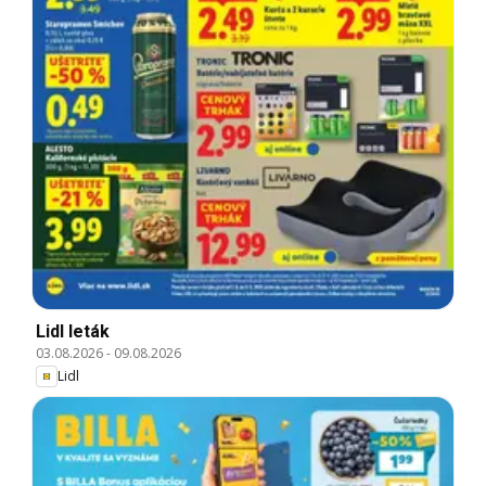
Lidl leták
03.08.2026
-
09.08.2026
Lidl