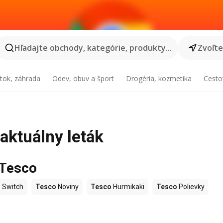
Hľadajte obchody, kategórie, produkty...
Zvoľt
tok, záhrada
Odev, obuv a šport
Drogéria, kozmetika
Cesto
 aktuálny leták
 Tesco
 Switch
Tesco
Noviny
Tesco
Hurmikaki
Tesco
Polievky