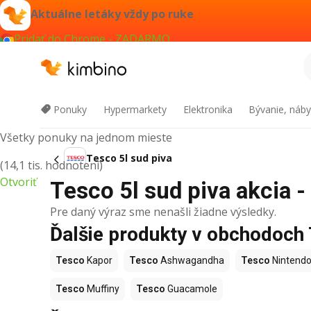
Aktuálne letáky vždy po ruke
Pridať do Chrome - ZADARMO
Kimbino
Ponuky
Hypermarkety
Elektronika
Bývanie, náby
Všetky ponuky na jednom mieste
Tesco 5l sud piva
(14,1 tis. hodnotení)
Otvoriť
Tesco 5l sud piva akcia -
Pre daný výraz sme nenašli žiadne výsledky.
Ďalšie produkty v obchodoch
Tesco
Kapor
Tesco
Ashwagandha
Tesco
Nintendo
Tesco
Muffiny
Tesco
Guacamole