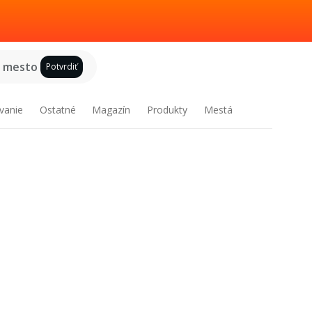
e mesto
Potvrdiť
vanie
Ostatné
Magazín
Produkty
Mestá