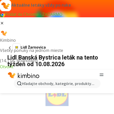
Aktuálne letáky vždy po ruke
Pridať do Chrome - ZADARMO
Kimbino
Lidl Žarnovica
Všetky ponuky na jednom mieste
Lidl Banská Bystrica leták na tento
(14,1 tis. hodnotení)
týždeň od 10.08.2026
Otvoriť
REKLAMA
Hľadajte obchody, kategórie, produkty...