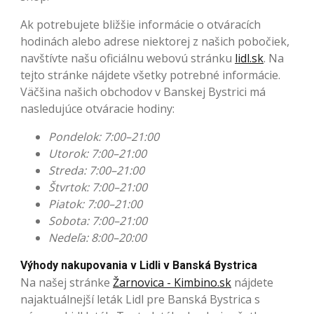
Ak potrebujete bližšie informácie o otváracích
hodinách alebo adrese niektorej z našich pobočiek,
navštívte našu oficiálnu webovú stránku
lidl.sk
. Na
tejto stránke nájdete všetky potrebné informácie.
Väčšina našich obchodov v Banskej Bystrici má
nasledujúce otváracie hodiny:
Pondelok: 7:00–21:00
Utorok: 7:00–21:00
Streda: 7:00–21:00
Štvrtok: 7:00–21:00
Piatok: 7:00–21:00
Sobota: 7:00–21:00
Nedeľa: 8:00–20:00
Výhody nakupovania v Lidli v Banská Bystrica
Na našej stránke
Žarnovica - Kimbino.sk
nájdete
najaktuálnejší leták Lidl pre Banská Bystrica s