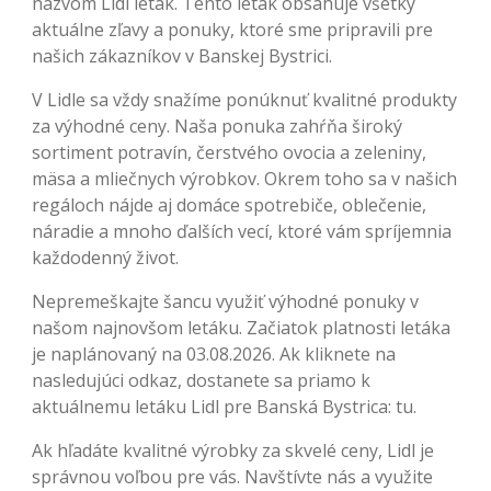
názvom Lidl leták. Tento leták obsahuje všetky
aktuálne zľavy a ponuky, ktoré sme pripravili pre
našich zákazníkov v Banskej Bystrici.
V Lidle sa vždy snažíme ponúknuť kvalitné produkty
za výhodné ceny. Naša ponuka zahŕňa široký
sortiment potravín, čerstvého ovocia a zeleniny,
mäsa a mliečnych výrobkov. Okrem toho sa v našich
regáloch nájde aj domáce spotrebiče, oblečenie,
náradie a mnoho ďalších vecí, ktoré vám spríjemnia
každodenný život.
Nepremeškajte šancu využiť výhodné ponuky v
našom najnovšom letáku. Začiatok platnosti letáka
je naplánovaný na 03.08.2026. Ak kliknete na
nasledujúci odkaz, dostanete sa priamo k
aktuálnemu letáku Lidl pre Banská Bystrica: tu.
Ak hľadáte kvalitné výrobky za skvelé ceny, Lidl je
správnou voľbou pre vás. Navštívte nás a využite