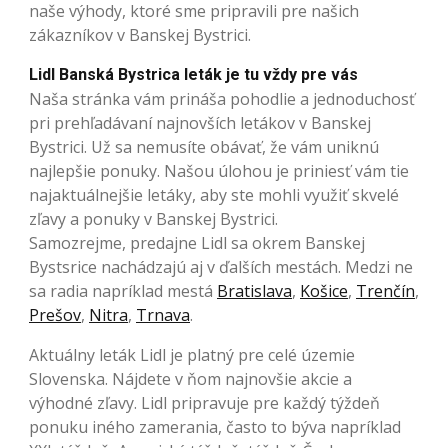
naše výhody, ktoré sme pripravili pre našich
zákazníkov v Banskej Bystrici.
Lidl Banská Bystrica leták je tu vždy pre vás
Naša stránka vám prináša pohodlie a jednoduchosť
pri prehľadávaní najnovších letákov v Banskej
Bystrici. Už sa nemusíte obávať, že vám uniknú
najlepšie ponuky. Našou úlohou je priniesť vám tie
najaktuálnejšie letáky, aby ste mohli využiť skvelé
zľavy a ponuky v Banskej Bystrici.
Samozrejme, predajne Lidl sa okrem Banskej
Bystsrice nachádzajú aj v ďalších mestách. Medzi ne
sa radia napríklad mestá
Bratislava
,
Košice
,
Trenčín
,
Prešov
,
Nitra
,
Trnava
.
Aktuálny leták Lidl je platný pre celé územie
Slovenska. Nájdete v ňom najnovšie akcie a
výhodné zľavy. Lidl pripravuje pre každý týždeň
ponuku iného zamerania, často to býva napríklad