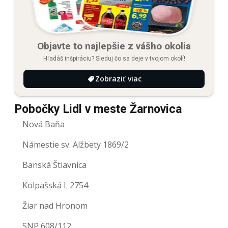
Objavte to najlepšie z vášho okolia
Hľadáš inšpiráciu? Sleduj čo sa deje v tvojom okolí!
Zobraziť viac
Pobočky Lidl v meste Žarnovica
Nová Baňa
Námestie sv. Alžbety 1869/2
Banská Štiavnica
Kolpašská I. 2754
Žiar nad Hronom
SNP 608/112