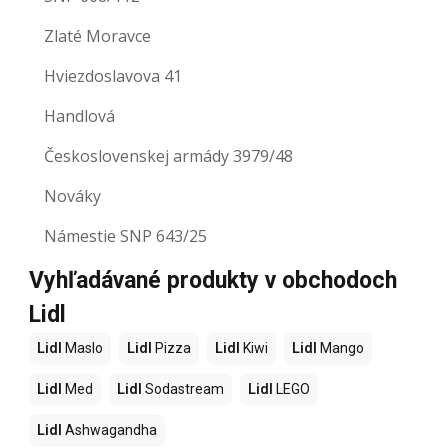
Zlaté Moravce
Hviezdoslavova 41
Handlová
Československej armády 3979/48
Nováky
Námestie SNP 643/25
Vyhľadávané produkty v obchodoch
Lidl
Lidl
Maslo
Lidl
Pizza
Lidl
Kiwi
Lidl
Mango
Lidl
Med
Lidl
Sodastream
Lidl
LEGO
Lidl
Ashwagandha