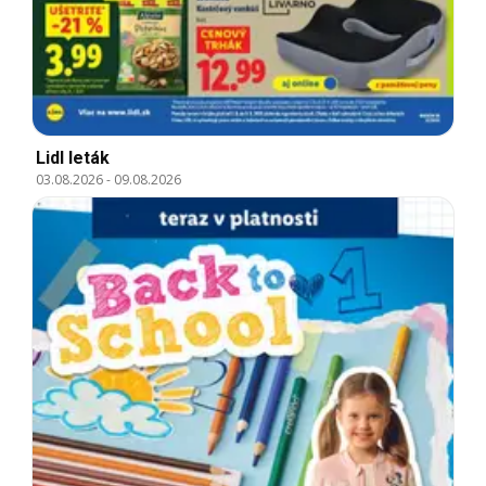
Lidl leták
03.08.2026
-
09.08.2026