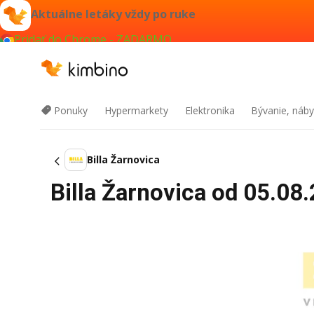
Aktuálne letáky vždy po ruke
Pridať do Chrome - ZADARMO
Ponuky
Hypermarkety
Elektronika
Bývanie, náby
Billa Žarnovica
Billa Žarnovica od 05.08.