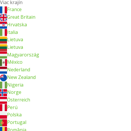
Viac krajín
France
Great Britain
Hrvatska
Italia
Lietuva
Lietuva
Magyarország
México
Nederland
New Zealand
Nigeria
Norge
Österreich
Perú
Polska
Portugal
România