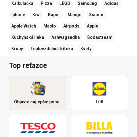
Kalkulačka
Pizza
LEGO
Samsung
Adidas
Iphone
Kiwi
Kapor
Mango
Xiaomi
Apple Watch
Maslo
Airpods
Apple
Kuchynská linka
Ashwagandha
Sodastream
Krúpy
Teplovzdušná frítéza
Kvety
Top reťazce
Objavte najlepšie ponuky
Lidl