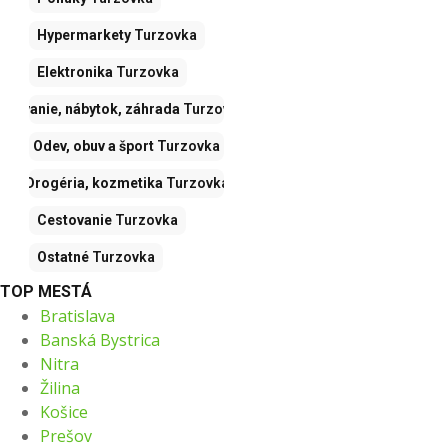
Hypermarkety
Turzovka
Elektronika
Turzovka
Bývanie, nábytok, záhrada
Turzovka
Odev, obuv a šport
Turzovka
Drogéria, kozmetika
Turzovka
Cestovanie
Turzovka
Ostatné
Turzovka
TOP MESTÁ
Bratislava
Banská Bystrica
Nitra
Žilina
Košice
Prešov