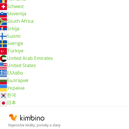
Schweiz
Slovenija
South Africa
Srbija
Suomi
Sverige
Türkiye
United Arab Emirates
United States
Ελλάδα
България
Україна
한국
日本
Najnovšie letáky, ponuky a zľavy