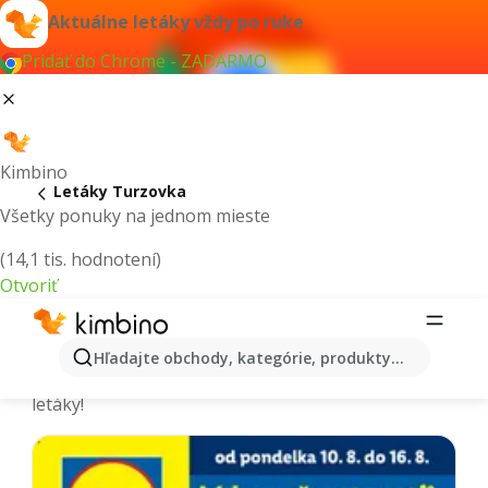
Aktuálne letáky vždy po ruke
Pridať do Chrome - ZADARMO
Kimbino
Letáky Turzovka
Všetky ponuky na jednom mieste
(14,1 tis. hodnotení)
Otvoriť
Turzovka - Aktuálne letáky a katalógy
Hľadajte obchody, kategórie, produkty...
Vyberáme tie najaktuálnejšie a najobľúbenejšie
letáky!