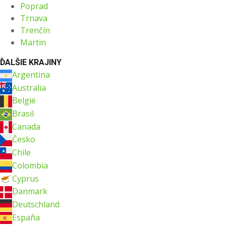
Poprad
Trnava
Trenčín
Martin
ĎALŠIE KRAJINY
Argentina
Australia
België
Brasil
Canada
Česko
Chile
Colombia
Cyprus
Danmark
Deutschland
España