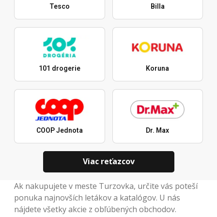
Tesco
Billa
101 drogerie
Koruna
COOP Jednota
Dr. Max
Viac reťazcov
Ak nakupujete v meste Turzovka, určite vás poteší
ponuka najnovších letákov a katalógov. U nás
nájdete všetky akcie z obľúbených obchodov.