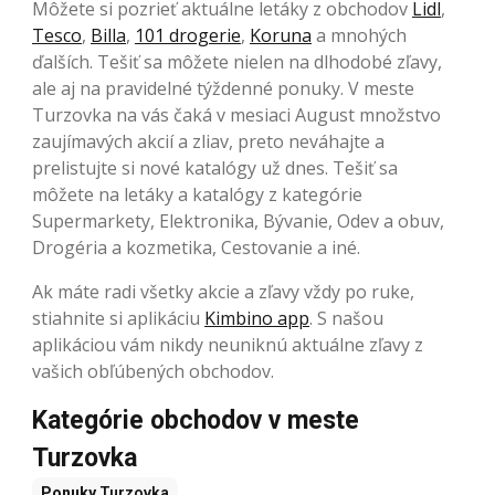
Môžete si pozrieť aktuálne letáky z obchodov
Lidl
,
Tesco
,
Billa
,
101 drogerie
,
Koruna
a mnohých
ďalších. Tešiť sa môžete nielen na dlhodobé zľavy,
ale aj na pravidelné týždenné ponuky. V meste
Turzovka na vás čaká v mesiaci August množstvo
zaujímavých akcií a zliav, preto neváhajte a
prelistujte si nové katalógy už dnes. Tešiť sa
môžete na letáky a katalógy z kategórie
Supermarkety, Elektronika, Bývanie, Odev a obuv,
Drogéria a kozmetika, Cestovanie a iné.
Ak máte radi všetky akcie a zľavy vždy po ruke,
stiahnite si aplikáciu
Kimbino app
. S našou
aplikáciou vám nikdy neuniknú aktuálne zľavy z
vašich obľúbených obchodov.
Kategórie obchodov v meste
Turzovka
Ponuky
Turzovka