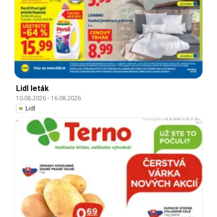
Lidl leták
10.08.2026
-
16.08.2026
Lidl