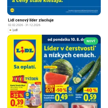
Lidl cenový líder zlacňuje
02.02.2026
-
31.12.2026
Lidl
NOVÝ