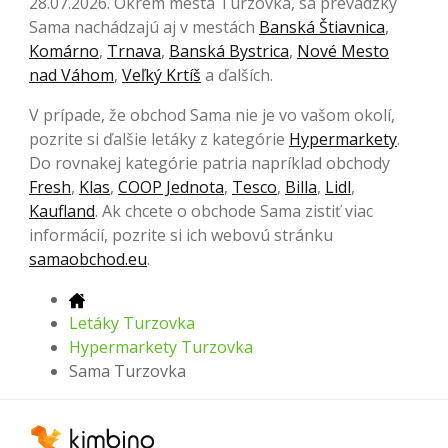
28.07.2026. Okrem mesta Turzovka, sa prevádzky
Sama nachádzajú aj v mestách
Banská Štiavnica
,
Komárno
,
Trnava
,
Banská Bystrica
,
Nové Mesto
nad Váhom
,
Veľký Krtíš
a ďalších.
V prípade, že obchod Sama nie je vo vašom okolí,
pozrite si ďalšie letáky z kategórie
Hypermarkety
.
Do rovnakej kategórie patria napríklad obchody
Fresh
,
Klas
,
COOP Jednota
,
Tesco
,
Billa
,
Lidl
,
Kaufland
. Ak chcete o obchode Sama zistiť viac
informácií, pozrite si ich webovú stránku
samaobchod.eu
.
Letáky Turzovka
Hypermarkety Turzovka
Sama Turzovka