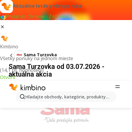
Aktuálne letáky vždy po ruke
Pridať do Chrome - ZADARMO
Kimbino
Sama Turzovka
Všetky ponuky na jednom mieste
Sama Turzovka od 03.07.2026 -
(14,1 tis. hodnotení)
aktuálna akcia
Otvoriť
REKLAMA
Hľadajte obchody, kategórie, produkty...