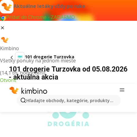
Aktuálne letáky vždy po ruke
Pridať do Chrome - ZADARMO
Kimbino
101 drogerie Turzovka
Všetky ponuky na jednom mieste
101 drogerie Turzovka od 05.08.2026
(14,1 tis. hodnotení)
- aktuálna akcia
Otvoriť
REKLAMA
Hľadajte obchody, kategórie, produkty...