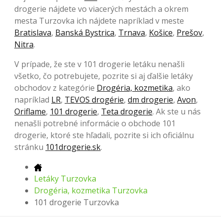
drogerie nájdete vo viacerých mestách a okrem
mesta Turzovka ich nájdete napríklad v meste
Bratislava
,
Banská Bystrica
,
Trnava
,
Košice
,
Prešov
,
Nitra
.
V prípade, že ste v 101 drogerie letáku nenašli
všetko, čo potrebujete, pozrite si aj ďalšie letáky
obchodov z kategórie
Drogéria, kozmetika
, ako
napríklad
LR
,
TEVOS drogérie
,
dm drogerie
,
Avon
,
Oriflame
,
101 drogerie
,
Teta drogerie
. Ak ste u nás
nenašli potrebné informácie o obchode 101
drogerie, ktoré ste hľadali, pozrite si ich oficiálnu
stránku
101drogerie.sk
.
Letáky Turzovka
Drogéria, kozmetika Turzovka
101 drogerie Turzovka