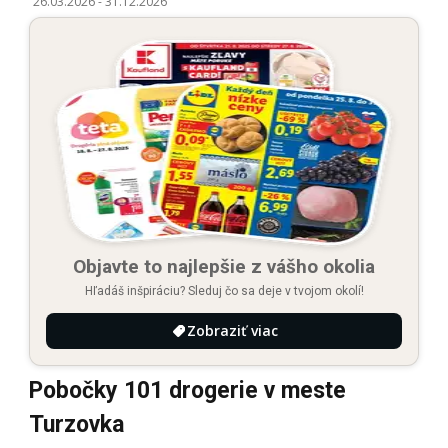
26.03.2026
-
31.12.2026
Objavte to najlepšie z vášho okolia
Hľadáš inšpiráciu? Sleduj čo sa deje v tvojom okolí!
Zobraziť viac
Pobočky 101 drogerie v meste
Turzovka