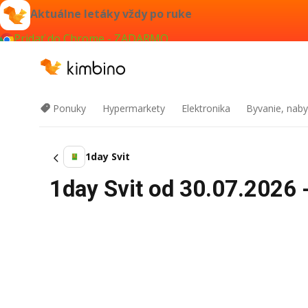
Aktuálne letáky vždy po ruke
Pridať do Chrome - ZADARMO
Ponuky
Hypermarkety
Elektronika
Byvanie, naby
1day Svit
1day Svit od 30.07.2026 