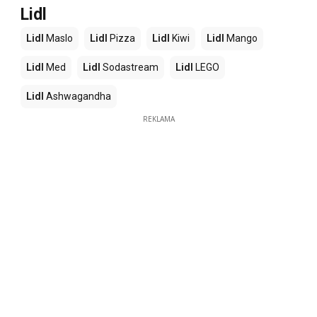
Lidl
Lidl
Maslo
Lidl
Pizza
Lidl
Kiwi
Lidl
Mango
Lidl
Med
Lidl
Sodastream
Lidl
LEGO
Lidl
Ashwagandha
REKLAMA