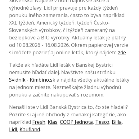
Slovenska. Nájdete v ňom najnovšie akcie a
výhodné zľavy. Lidl pripravuje pre každý týždeň
ponuku iného zamerania, často to býva napríklad
XXL týždeň, Americký týždeň, týždeň Česko-
Slovenských výrobkov, či týždeň zameraný na
bezlepkové a BIO výrobky. Aktuálny leták je platný
od 10.08.2026 - 16.08.2026. Okrem papierovej verzie
si môžete pozrieť aj online leták, ktorý nájdete
zde
.
Takže ak hľadáte Lidl leták v Banskej Bystrici
nemusíte hľadať ďalej. Navštívte našu stránku
Svidník - Kimbino.sk
a nájdite všetky aktuálne letáky
na jednom mieste. Nezmeškajte žiadnu výhodnú
ponuku a začnite nakupovať s rozumom.
Nenašli ste v Lidl Banská Bystrica to, čo ste hľadali?
Pozrite si aj iné obchody z rovnakej kategórie, ako
napríklad
Fresh
,
Klas
,
COOP Jednota
,
Tesco
,
Billa
,
Lidl
,
Kaufland
.