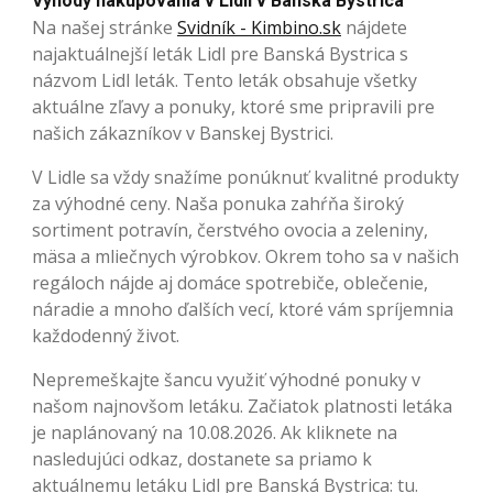
Výhody nakupovania v Lidli v Banská Bystrica
Na našej stránke
Svidník - Kimbino.sk
nájdete
najaktuálnejší leták Lidl pre Banská Bystrica s
názvom Lidl leták. Tento leták obsahuje všetky
aktuálne zľavy a ponuky, ktoré sme pripravili pre
našich zákazníkov v Banskej Bystrici.
V Lidle sa vždy snažíme ponúknuť kvalitné produkty
za výhodné ceny. Naša ponuka zahŕňa široký
sortiment potravín, čerstvého ovocia a zeleniny,
mäsa a mliečnych výrobkov. Okrem toho sa v našich
regáloch nájde aj domáce spotrebiče, oblečenie,
náradie a mnoho ďalších vecí, ktoré vám spríjemnia
každodenný život.
Nepremeškajte šancu využiť výhodné ponuky v
našom najnovšom letáku. Začiatok platnosti letáka
je naplánovaný na 10.08.2026. Ak kliknete na
nasledujúci odkaz, dostanete sa priamo k
aktuálnemu letáku Lidl pre Banská Bystrica: tu.