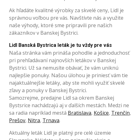
Ak hľadáte kvalitné výrobky za skvelé ceny, Lidl je
správnou voľbou pre vás. Navštívte nás a využite
naše výhody, ktoré sme pripravili pre našich
zákazníkov v Banskej Bystrici.
Lidl Banská Bystrica leták je tu vždy pre vás
Naša stránka vám prináša pohodlie a jednoduchosť
pri prehľadávaní najnovších letákov v Banskej
Bystrici. Už sa nemusíte obávať, že vám uniknú
najlepšie ponuky. Našou úlohou je priniesť vám tie
najaktuálnejšie letáky, aby ste mohli využiť skvelé
zľavy a ponuky v Banskej Bystrici.
Samozrejme, predajne Lidl sa okrem Banskej
Bystsrice nachádzajú aj v ďalších mestách. Medzi ne
sa radia napríklad mestá
Bratislava
,
Košice
,
Trenčín
,
Prešov
,
Nitra
,
Trnava
.
Aktuálny leták Lidl je platný pre celé územie