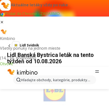
Aktuálne letáky vždy po ruke
Pridať do Chrome - ZADARMO
Kimbino
Lidl Svidník
Všetky ponuky na jednom mieste
Lidl Banská Bystrica leták na tento
(14,1 tis. hodnotení)
týždeň od 10.08.2026
Otvoriť
REKLAMA
Hľadajte obchody, kategórie, produkty...