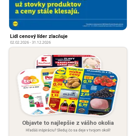
Lidl cenový líder zlacňuje
02.02.2026
-
31.12.2026
Objavte to najlepšie z vášho okolia
Hľadáš inšpiráciu? Sleduj čo sa deje v tvojom okolí!