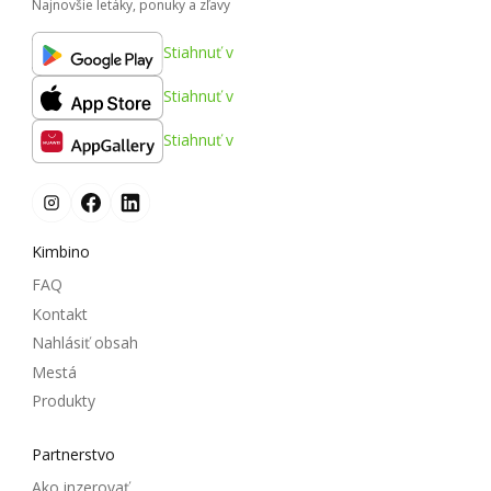
Najnovšie letáky, ponuky a zľavy
Stiahnuť v
Stiahnuť v
Stiahnuť v
Kimbino
FAQ
Kontakt
Nahlásiť obsah
Mestá
Produkty
Partnerstvo
Ako inzerovať