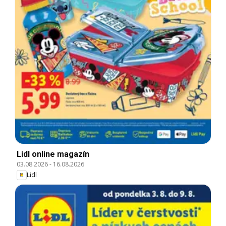
Lidl online magazín
03.08.2026
-
16.08.2026
Lidl