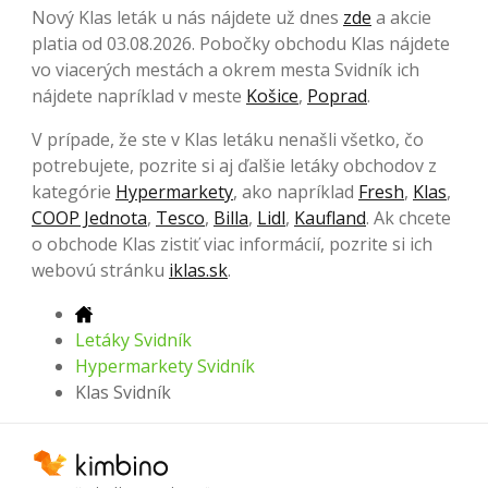
Nový Klas leták u nás nájdete už dnes
zde
a akcie
platia od 03.08.2026. Pobočky obchodu Klas nájdete
vo viacerých mestách a okrem mesta Svidník ich
nájdete napríklad v meste
Košice
,
Poprad
.
V prípade, že ste v Klas letáku nenašli všetko, čo
potrebujete, pozrite si aj ďalšie letáky obchodov z
kategórie
Hypermarkety
, ako napríklad
Fresh
,
Klas
,
COOP Jednota
,
Tesco
,
Billa
,
Lidl
,
Kaufland
. Ak chcete
o obchode Klas zistiť viac informácií, pozrite si ich
webovú stránku
iklas.sk
.
Letáky Svidník
Hypermarkety Svidník
Klas Svidník