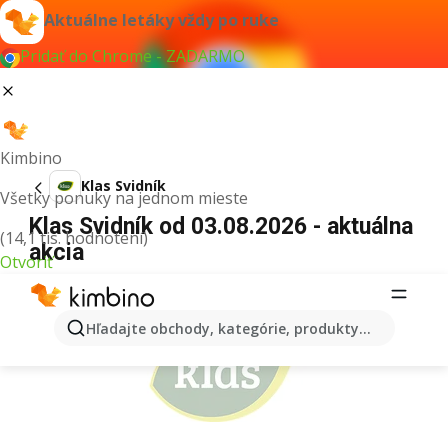
Aktuálne letáky vždy po ruke
Pridať do Chrome - ZADARMO
Kimbino
Klas Svidník
Všetky ponuky na jednom mieste
Klas Svidník od 03.08.2026 - aktuálna
(14,1 tis. hodnotení)
akcia
Otvoriť
REKLAMA
Hľadajte obchody, kategórie, produkty...