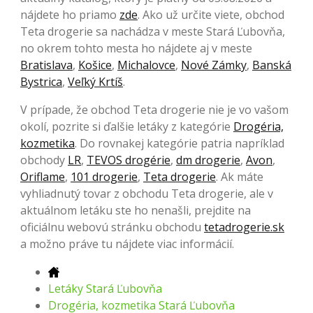
nájdete ho priamo
zde
. Ako už určite viete, obchod
Teta drogerie sa nachádza v meste Stará Ľubovňa,
no okrem tohto mesta ho nájdete aj v meste
Bratislava
,
Košice
,
Michalovce
,
Nové Zámky
,
Banská
Bystrica
,
Veľký Krtíš
.
V prípade, že obchod Teta drogerie nie je vo vašom
okolí, pozrite si ďalšie letáky z kategórie
Drogéria,
kozmetika
. Do rovnakej kategórie patria napríklad
obchody
LR
,
TEVOS drogérie
,
dm drogerie
,
Avon
,
Oriflame
,
101 drogerie
,
Teta drogerie
. Ak máte
vyhliadnutý tovar z obchodu Teta drogerie, ale v
aktuálnom letáku ste ho nenašli, prejdite na
oficiálnu webovú stránku obchodu
tetadrogerie.sk
a možno práve tu nájdete viac informácií.
Letáky Stará Ľubovňa
Drogéria, kozmetika Stará Ľubovňa