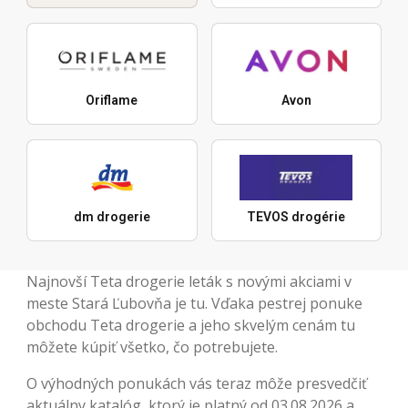
Oriflame
Avon
dm drogerie
TEVOS drogérie
Najnovší Teta drogerie leták s novými akciami v
meste Stará Ľubovňa je tu. Vďaka pestrej ponuke
obchodu Teta drogerie a jeho skvelým cenám tu
môžete kúpiť všetko, čo potrebujete.
O výhodných ponukách vás teraz môže presvedčiť
aktuálny katalóg, ktorý je platný od 03.08.2026 a