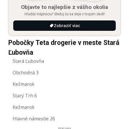
Objavte to najlepšie z vášho okolia
Hľadáš inšpiráciu? Sleduj čo sa deje v tvojom okolí!
Zobraziť viac
Pobočky Teta drogerie v meste Stará
Ľubovňa
Stará Ľubovňa
Obchodná 3
Kežmarok
Starý Trh 6
Kežmarok
Hlavné námestie 26
REKLAMA