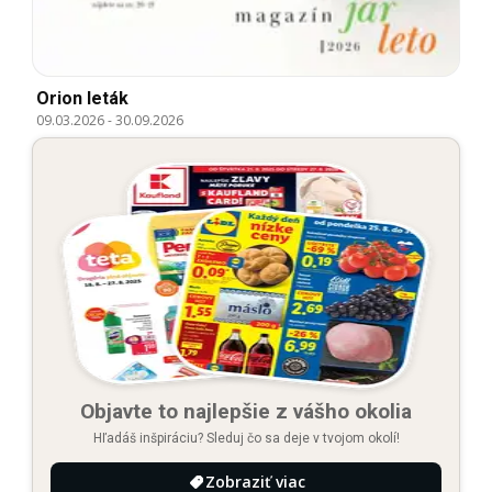
Orion leták
09.03.2026
-
30.09.2026
Objavte to najlepšie z vášho okolia
Hľadáš inšpiráciu? Sleduj čo sa deje v tvojom okolí!
Zobraziť viac