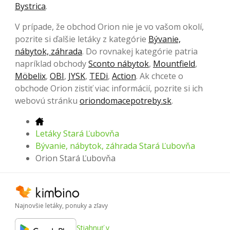
Bystrica
.
V prípade, že obchod Orion nie je vo vašom okolí,
pozrite si ďalšie letáky z kategórie
Bývanie,
nábytok, záhrada
. Do rovnakej kategórie patria
napríklad obchody
Sconto nábytok
,
Mountfield
,
Möbelix
,
OBI
,
JYSK
,
TEDi
,
Action
. Ak chcete o
obchode Orion zistiť viac informácií, pozrite si ich
webovú stránku
oriondomacepotreby.sk
.
Letáky Stará Ľubovňa
Bývanie, nábytok, záhrada Stará Ľubovňa
Orion Stará Ľubovňa
Najnovšie letáky, ponuky a zľavy
Stiahnuť v