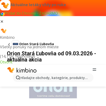
Aktuálne letáky vždy po ruke
Pridať do Chrome - ZADARMO
Kimbino
Orion Stará Ľubovňa
Všetky ponuky na jednom mieste
Orion Stará Ľubovňa od 09.03.2026 -
(14,1 tis. hodnotení)
aktuálna akcia
Otvoriť
REKLAMA
Hľadajte obchody, kategórie, produkty...