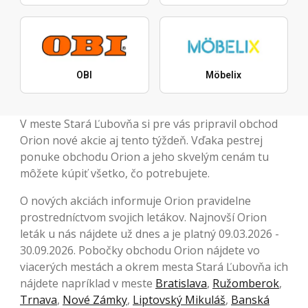
OBI
Möbelix
V meste Stará Ľubovňa si pre vás pripravil obchod
Orion nové akcie aj tento týždeň. Vďaka pestrej
ponuke obchodu Orion a jeho skvelým cenám tu
môžete kúpiť všetko, čo potrebujete.
O nových akciách informuje Orion pravidelne
prostredníctvom svojich letákov. Najnovší Orion
leták u nás nájdete už dnes a je platný 09.03.2026 -
30.09.2026. Pobočky obchodu Orion nájdete vo
viacerých mestách a okrem mesta Stará Ľubovňa ich
nájdete napríklad v meste
Bratislava
,
Ružomberok
,
Trnava
,
Nové Zámky
,
Liptovský Mikuláš
,
Banská