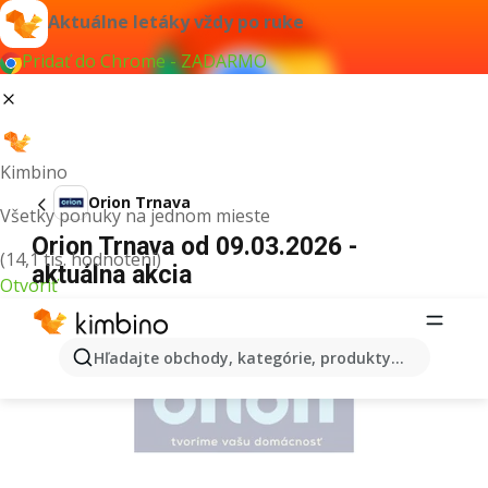
Aktuálne letáky vždy po ruke
Pridať do Chrome - ZADARMO
Kimbino
Orion Trnava
Všetky ponuky na jednom mieste
Orion Trnava od 09.03.2026 -
(14,1 tis. hodnotení)
aktuálna akcia
Otvoriť
REKLAMA
Hľadajte obchody, kategórie, produkty...