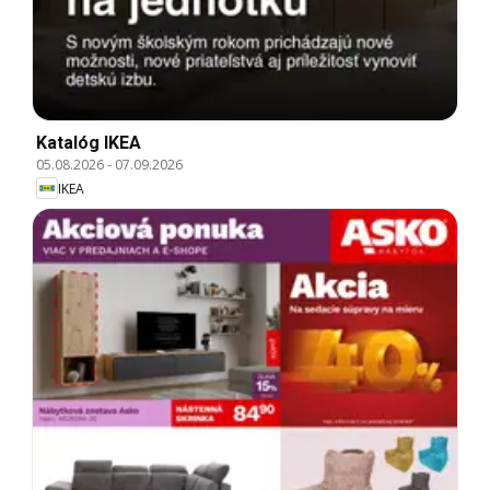
Katalóg IKEA
05.08.2026
-
07.09.2026
IKEA