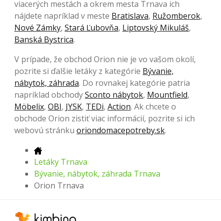
viacerých mestách a okrem mesta Trnava ich
nájdete napríklad v meste
Bratislava
,
Ružomberok
,
Nové Zámky
,
Stará Ľubovňa
,
Liptovský Mikuláš
,
Banská Bystrica
.
V prípade, že obchod Orion nie je vo vašom okolí,
pozrite si ďalšie letáky z kategórie
Bývanie,
nábytok, záhrada
. Do rovnakej kategórie patria
napríklad obchody
Sconto nábytok
,
Mountfield
,
Möbelix
,
OBI
,
JYSK
,
TEDi
,
Action
. Ak chcete o
obchode Orion zistiť viac informácií, pozrite si ich
webovú stránku
oriondomacepotreby.sk
.
Letáky Trnava
Bývanie, nábytok, záhrada Trnava
Orion Trnava