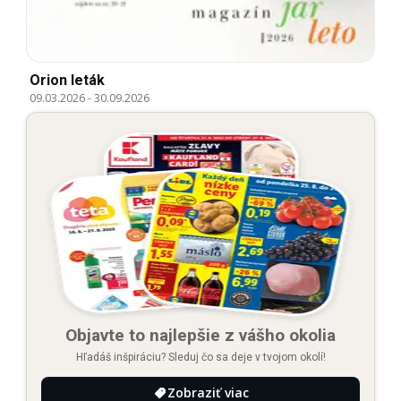
Orion leták
09.03.2026
-
30.09.2026
Objavte to najlepšie z vášho okolia
Hľadáš inšpiráciu? Sleduj čo sa deje v tvojom okolí!
Zobraziť viac