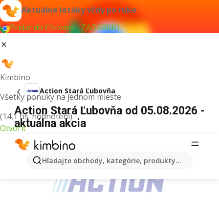
Aktuálne letáky vždy po ruke
Pridať do Chrome - ZADARMO
Kimbino
Action Stará Ľubovňa
Všetky ponuky na jednom mieste
Action Stará Ľubovňa od 05.08.2026 -
(14,1 tis. hodnotení)
aktuálna akcia
Otvoriť
REKLAMA
Hľadajte obchody, kategórie, produkty...