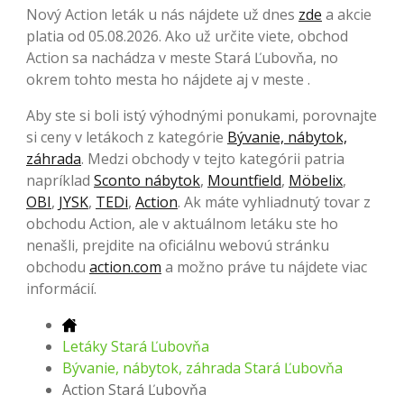
Nový Action leták u nás nájdete už dnes
zde
a akcie
platia od 05.08.2026. Ako už určite viete, obchod
Action sa nachádza v meste Stará Ľubovňa, no
okrem tohto mesta ho nájdete aj v meste .
Aby ste si boli istý výhodnými ponukami, porovnajte
si ceny v letákoch z kategórie
Bývanie, nábytok,
záhrada
. Medzi obchody v tejto kategórii patria
napríklad
Sconto nábytok
,
Mountfield
,
Möbelix
,
OBI
,
JYSK
,
TEDi
,
Action
. Ak máte vyhliadnutý tovar z
obchodu Action, ale v aktuálnom letáku ste ho
nenašli, prejdite na oficiálnu webovú stránku
obchodu
action.com
a možno práve tu nájdete viac
informácií.
Letáky Stará Ľubovňa
Bývanie, nábytok, záhrada Stará Ľubovňa
Action Stará Ľubovňa