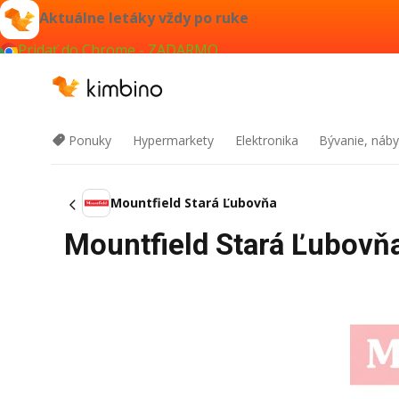
Aktuálne letáky vždy po ruke
Pridať do Chrome - ZADARMO
Ponuky
Hypermarkety
Elektronika
Bývanie, náby
Mountfield Stará Ľubovňa
Mountfield Stará Ľubovňa