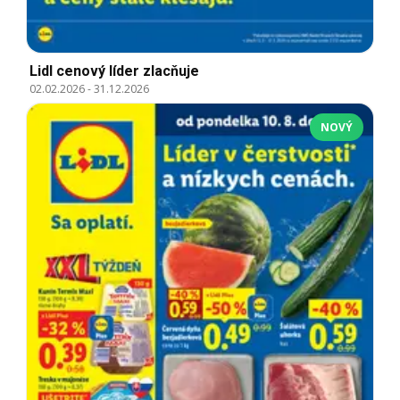
Lidl cenový líder zlacňuje
02.02.2026
-
31.12.2026
NOVÝ