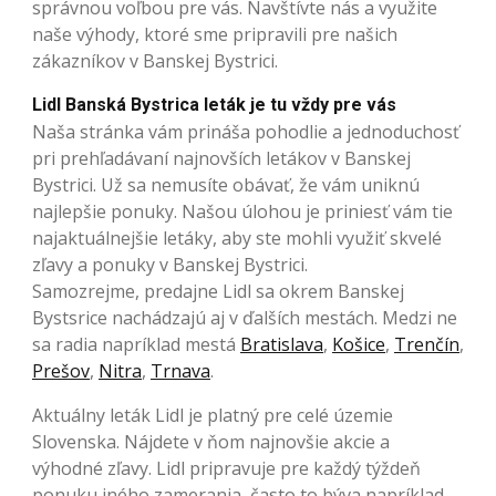
správnou voľbou pre vás. Navštívte nás a využite
naše výhody, ktoré sme pripravili pre našich
zákazníkov v Banskej Bystrici.
Lidl Banská Bystrica leták je tu vždy pre vás
Naša stránka vám prináša pohodlie a jednoduchosť
pri prehľadávaní najnovších letákov v Banskej
Bystrici. Už sa nemusíte obávať, že vám uniknú
najlepšie ponuky. Našou úlohou je priniesť vám tie
najaktuálnejšie letáky, aby ste mohli využiť skvelé
zľavy a ponuky v Banskej Bystrici.
Samozrejme, predajne Lidl sa okrem Banskej
Bystsrice nachádzajú aj v ďalších mestách. Medzi ne
sa radia napríklad mestá
Bratislava
,
Košice
,
Trenčín
,
Prešov
,
Nitra
,
Trnava
.
Aktuálny leták Lidl je platný pre celé územie
Slovenska. Nájdete v ňom najnovšie akcie a
výhodné zľavy. Lidl pripravuje pre každý týždeň
ponuku iného zamerania, často to býva napríklad