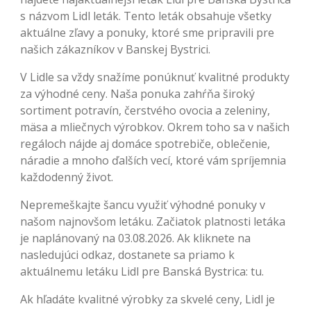
s názvom Lidl leták. Tento leták obsahuje všetky
aktuálne zľavy a ponuky, ktoré sme pripravili pre
našich zákazníkov v Banskej Bystrici.
V Lidle sa vždy snažíme ponúknuť kvalitné produkty
za výhodné ceny. Naša ponuka zahŕňa široký
sortiment potravín, čerstvého ovocia a zeleniny,
mäsa a mliečnych výrobkov. Okrem toho sa v našich
regáloch nájde aj domáce spotrebiče, oblečenie,
náradie a mnoho ďalších vecí, ktoré vám spríjemnia
každodenný život.
Nepremeškajte šancu využiť výhodné ponuky v
našom najnovšom letáku. Začiatok platnosti letáka
je naplánovaný na 03.08.2026. Ak kliknete na
nasledujúci odkaz, dostanete sa priamo k
aktuálnemu letáku Lidl pre Banská Bystrica: tu.
Ak hľadáte kvalitné výrobky za skvelé ceny, Lidl je