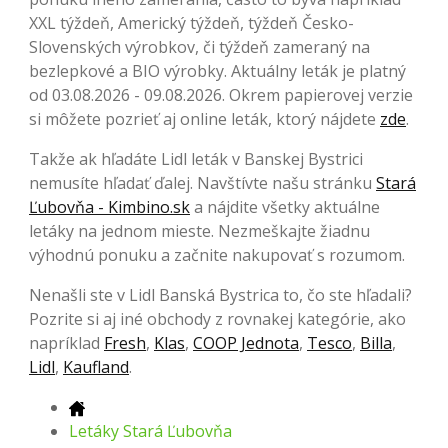
XXL týždeň, Americký týždeň, týždeň Česko-
Slovenských výrobkov, či týždeň zameraný na
bezlepkové a BIO výrobky. Aktuálny leták je platný
od 03.08.2026 - 09.08.2026. Okrem papierovej verzie
si môžete pozrieť aj online leták, ktorý nájdete
zde
.
Takže ak hľadáte Lidl leták v Banskej Bystrici
nemusíte hľadať ďalej. Navštívte našu stránku
Stará
Ľubovňa - Kimbino.sk
a nájdite všetky aktuálne
letáky na jednom mieste. Nezmeškajte žiadnu
výhodnú ponuku a začnite nakupovať s rozumom.
Nenašli ste v Lidl Banská Bystrica to, čo ste hľadali?
Pozrite si aj iné obchody z rovnakej kategórie, ako
napríklad
Fresh
,
Klas
,
COOP Jednota
,
Tesco
,
Billa
,
Lidl
,
Kaufland
.
Letáky Stará Ľubovňa