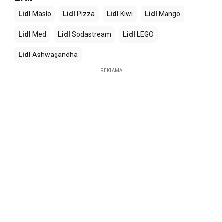
Lidl
Maslo
Lidl
Pizza
Lidl
Kiwi
Lidl
Mango
Lidl
Med
Lidl
Sodastream
Lidl
LEGO
Lidl
Ashwagandha
REKLAMA