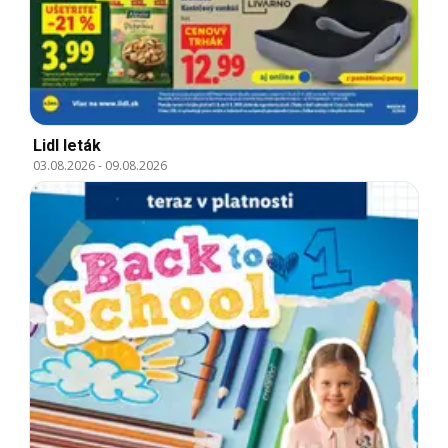
Lidl leták
03.08.2026
-
09.08.2026