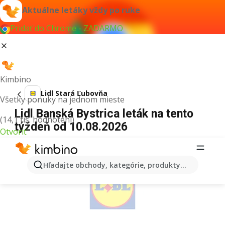
Aktuálne letáky vždy po ruke
Pridať do Chrome - ZADARMO
Kimbino
Lidl Stará Ľubovňa
Všetky ponuky na jednom mieste
Lidl Banská Bystrica leták na tento
(14,1 tis. hodnotení)
týždeň od 10.08.2026
Otvoriť
REKLAMA
Hľadajte obchody, kategórie, produkty...