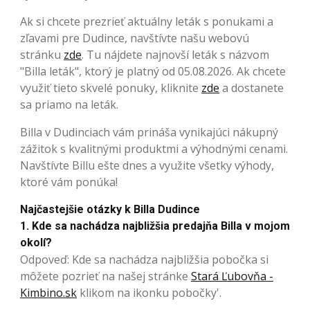
Ak si chcete prezrieť aktuálny leták s ponukami a
zľavami pre Dudince, navštívte našu webovú
stránku
zde
. Tu nájdete najnovší leták s názvom
"Billa leták", ktorý je platný od 05.08.2026. Ak chcete
využiť tieto skvelé ponuky, kliknite
zde
a dostanete
sa priamo na leták.
Billa v Dudinciach vám prináša vynikajúci nákupný
zážitok s kvalitnými produktmi a výhodnými cenami.
Navštívte Billu ešte dnes a využite všetky výhody,
ktoré vám ponúka!
Najčastejšie otázky k Billa Dudince
1. Kde sa nachádza najbližšia predajňa Billa v mojom
okolí?
Odpoveď: Kde sa nachádza najbližšia pobočka si
môžete pozrieť na našej stránke
Stará Ľubovňa -
Kimbino.sk
klikom na ikonku pobočky'.