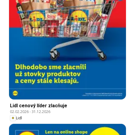
Lidl cenový líder zlacňuje
02.02.2026
-
31.12.2026
Lidl