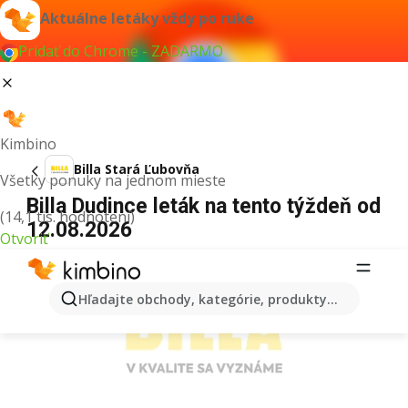
Aktuálne letáky vždy po ruke
Pridať do Chrome - ZADARMO
Kimbino
Billa Stará Ľubovňa
Všetky ponuky na jednom mieste
Billa Dudince leták na tento týždeň od
(14,1 tis. hodnotení)
12.08.2026
Otvoriť
REKLAMA
Hľadajte obchody, kategórie, produkty...