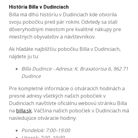
História Billa v Dudinciach
Billa má dlhú históriu v Dudinciach kde otvorila
svoju pobočku pred pár rokmi. Odvtedy sa stali
dôveryhodným miestom pre kvalitné nákupy pre
miestnych obyvateľov a návštevníkov.
Ak hľadáte najbližšiu pobočku Billa v Dudinciach,
nájdete ju tu:
Billa Dudince - Adresa: K. Braxatorisa 6, 962 71
Dudince
Pre kompletné informácie o otváracích hodinách a
presné adresy všetkých našich pobočiek v
Dudinciach navštívte oficiálnu webovú stránku Billa
na
billa.sk
. Väčšina našich pobočiek v Dudinciach má
nasledujúce otváracie hodiny:
Pondelok: 7:00–19:00
Utorok: 7:00–19:00