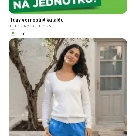
1day vernostný katalóg
01.08.2026
-
31.10.2026
1day