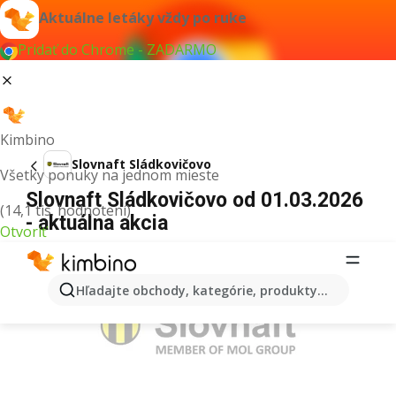
Aktuálne letáky vždy po ruke
Pridať do Chrome - ZADARMO
Kimbino
Slovnaft Sládkovičovo
Všetky ponuky na jednom mieste
Slovnaft Sládkovičovo od 01.03.2026
(14,1 tis. hodnotení)
- aktuálna akcia
Otvoriť
REKLAMA
Hľadajte obchody, kategórie, produkty...