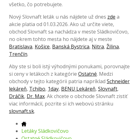
všetko, čo potrebujete.
Nový Slovnaft leták u nás nájdete už dnes
zde
a
akcie platia od 01.03.2026. Ako už určite viete,
obchod Slovnaft sa nachádza v meste Sládkovičovo,
no okrem tohto mesta ho nájdete aj v meste
Bratislava
,
Košice
,
Banská Bystrica
,
Nitra
,
Žilina
,
Trenčín
.
Aby ste si boli istý výhodnými ponukami, porovnajte
si ceny v letákoch z kategórie
Ostatné
. Medzi
obchody v tejto kategórii patria napríklad
Schneider
lekáreň
,
Tchibo
,
1day
,
BENU Lekáreň
,
Slovnaft
,
Dráčik
,
Dr. Max
. Ak chcete o obchode Slovnaft zistiť
viac informácií, pozrite si ich webovú stránku
slovnaft.sk
.
Letáky Sládkovičovo
Ostatné Sládkovičovo