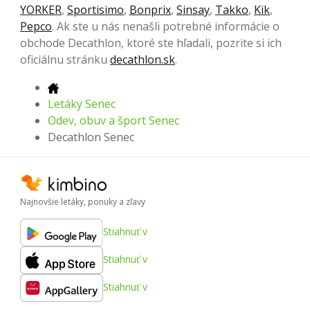
YORKER
,
Sportisimo
,
Bonprix
,
Sinsay
,
Takko
,
Kik
,
Pepco
. Ak ste u nás nenašli potrebné informácie o
obchode Decathlon, ktoré ste hľadali, pozrite si ich
oficiálnu stránku
decathlon.sk
.
Letáky Senec
Odev, obuv a šport Senec
Decathlon Senec
Najnovšie letáky, ponuky a zľavy
Stiahnuť v
Stiahnuť v
Stiahnuť v