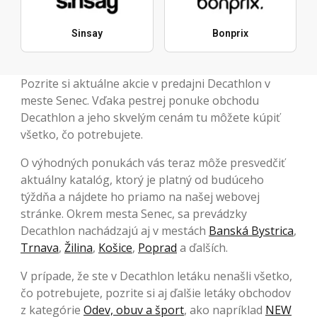
Sinsay
Bonprix
Pozrite si aktuálne akcie v predajni Decathlon v
meste Senec. Vďaka pestrej ponuke obchodu
Decathlon a jeho skvelým cenám tu môžete kúpiť
všetko, čo potrebujete.
O výhodných ponukách vás teraz môže presvedčiť
aktuálny katalóg, ktorý je platný od budúceho
týždňa a nájdete ho priamo na našej webovej
stránke. Okrem mesta Senec, sa prevádzky
Decathlon nachádzajú aj v mestách
Banská Bystrica
,
Trnava
,
Žilina
,
Košice
,
Poprad
a ďalších.
V prípade, že ste v Decathlon letáku nenašli všetko,
čo potrebujete, pozrite si aj ďalšie letáky obchodov
z kategórie
Odev, obuv a šport
, ako napríklad
NEW