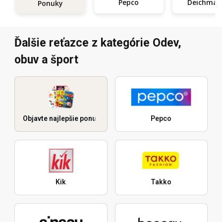
Pepco
Deichma
Ponuky
Ďalšie reťazce z kategórie Odev,
obuv a šport
Objavte najlepšie ponuky
Pepco
Kik
Takko