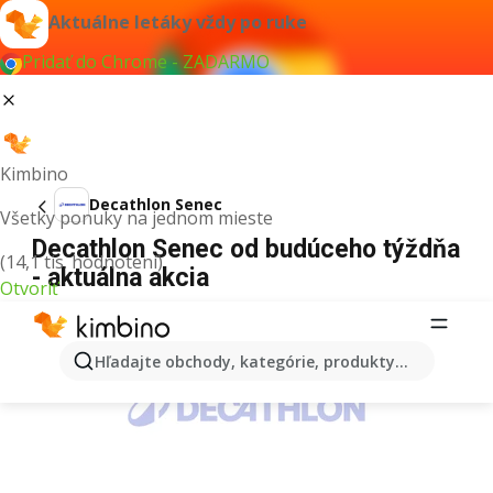
Aktuálne letáky vždy po ruke
Pridať do Chrome - ZADARMO
Kimbino
Decathlon Senec
Všetky ponuky na jednom mieste
Decathlon Senec od budúceho týždňa
(14,1 tis. hodnotení)
- aktuálna akcia
Otvoriť
REKLAMA
Hľadajte obchody, kategórie, produkty...