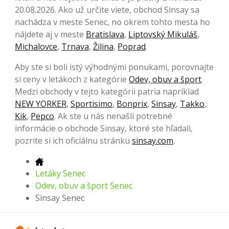
20.08.2026. Ako už určite viete, obchod Sinsay sa
nachádza v meste Senec, no okrem tohto mesta ho
nájdete aj v meste
Bratislava
,
Liptovský Mikuláš
,
Michalovce
,
Trnava
,
Žilina
,
Poprad
.
Aby ste si boli istý výhodnými ponukami, porovnajte
si ceny v letákoch z kategórie
Odev, obuv a šport
.
Medzi obchody v tejto kategórii patria napríklad
NEW YORKER
,
Sportisimo
,
Bonprix
,
Sinsay
,
Takko
,
Kik
,
Pepco
. Ak ste u nás nenašli potrebné
informácie o obchode Sinsay, ktoré ste hľadali,
pozrite si ich oficiálnu stránku
sinsay.com
.
Letáky Senec
Odev, obuv a šport Senec
Sinsay Senec