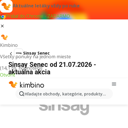
Aktuálne letáky vždy po ruke
Pridať do Chrome - ZADARMO
Kimbino
Sinsay Senec
Všetky ponuky na jednom mieste
Sinsay Senec od 21.07.2026 -
(14,1 tis. hodnotení)
aktuálna akcia
Otvoriť
REKLAMA
Hľadajte obchody, kategórie, produkty...