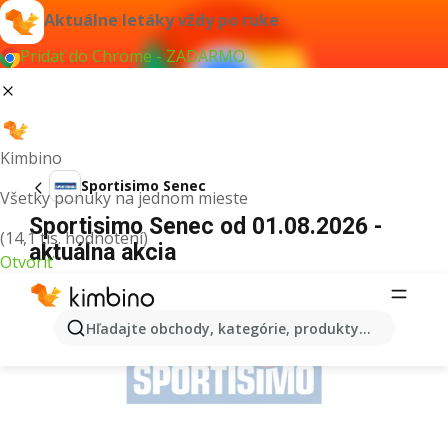
Aktuálne letáky vždy po ruke
Pridať do Chrome - ZADARMO
Kimbino
Sportisimo Senec
Všetky ponuky na jednom mieste
Sportisimo Senec od 01.08.2026 -
(14,1 tis. hodnotení)
aktuálna akcia
Otvoriť
REKLAMA
Hľadajte obchody, kategórie, produkty...