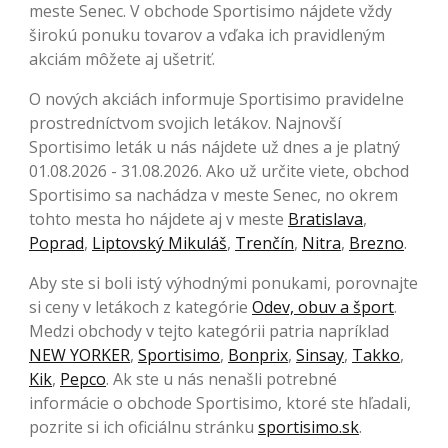
meste Senec. V obchode Sportisimo nájdete vždy
širokú ponuku tovarov a vďaka ich pravidleným
akciám môžete aj ušetriť.
O nových akciách informuje Sportisimo pravidelne
prostredníctvom svojich letákov. Najnovší
Sportisimo leták u nás nájdete už dnes a je platný
01.08.2026 - 31.08.2026. Ako už určite viete, obchod
Sportisimo sa nachádza v meste Senec, no okrem
tohto mesta ho nájdete aj v meste
Bratislava
,
Poprad
,
Liptovský Mikuláš
,
Trenčín
,
Nitra
,
Brezno
.
Aby ste si boli istý výhodnými ponukami, porovnajte
si ceny v letákoch z kategórie
Odev, obuv a šport
.
Medzi obchody v tejto kategórii patria napríklad
NEW YORKER
,
Sportisimo
,
Bonprix
,
Sinsay
,
Takko
,
Kik
,
Pepco
. Ak ste u nás nenašli potrebné
informácie o obchode Sportisimo, ktoré ste hľadali,
pozrite si ich oficiálnu stránku
sportisimo.sk
.