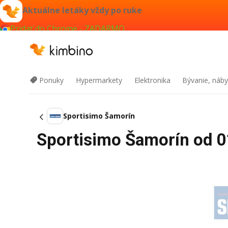
Aktuálne letáky vždy po ruke
Pridať do Chrome - ZADARMO
Ponuky
Hypermarkety
Elektronika
Bývanie, náby
Sportisimo Šamorín
Sportisimo Šamorín od 01