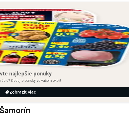
vte najlepšie ponuky
iráciu? Sledujte ponuky vo vašom okolí!
Zobraziť viac
 Šamorín