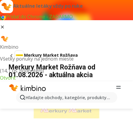
Aktuálne letáky vždy po ruke
Pridať do Chrome - ZADARMO
Kimbino
Merkury Market Rožňava
Všetky ponuky na jednom mieste
Merkury Market Rožňava od
(14,1 tis. hodnotení)
01.08.2026 - aktuálna akcia
Otvoriť
REKLAMA
Hľadajte obchody, kategórie, produkty...