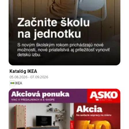
Katalóg IKEA
05.08.2026
-
07.09.2026
IKEA