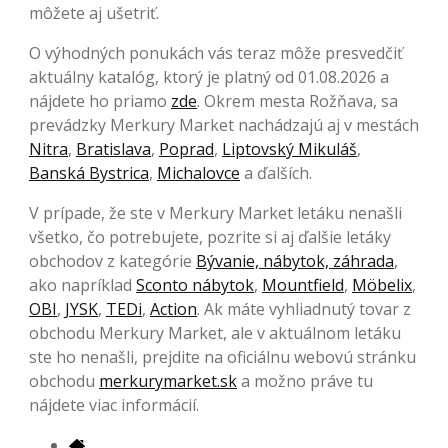
môžete aj ušetriť.
O výhodných ponukách vás teraz môže presvedčiť
aktuálny katalóg, ktorý je platný od 01.08.2026 a
nájdete ho priamo
zde
. Okrem mesta Rožňava, sa
prevádzky Merkury Market nachádzajú aj v mestách
Nitra
,
Bratislava
,
Poprad
,
Liptovský Mikuláš
,
Banská Bystrica
,
Michalovce
a ďalších.
V prípade, že ste v Merkury Market letáku nenašli
všetko, čo potrebujete, pozrite si aj ďalšie letáky
obchodov z kategórie
Bývanie, nábytok, záhrada
,
ako napríklad
Sconto nábytok
,
Mountfield
,
Möbelix
,
OBI
,
JYSK
,
TEDi
,
Action
. Ak máte vyhliadnutý tovar z
obchodu Merkury Market, ale v aktuálnom letáku
ste ho nenašli, prejdite na oficiálnu webovú stránku
obchodu
merkurymarket.sk
a možno práve tu
nájdete viac informácií.