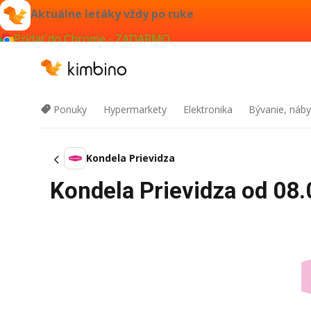
Aktuálne letáky vždy po ruke
Pridať do Chrome - ZADARMO
Ponuky
Hypermarkety
Elektronika
Bývanie, náby
Kondela Prievidza
Kondela Prievidza od 08.