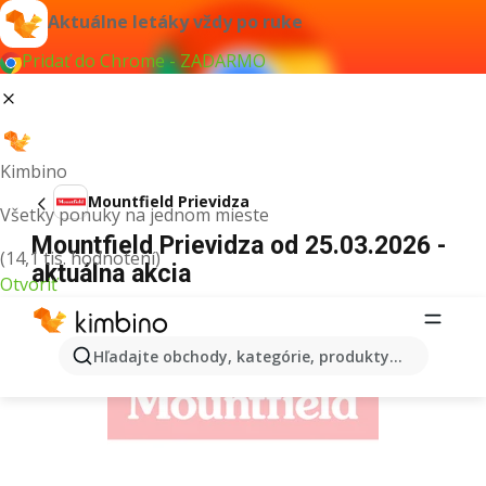
Aktuálne letáky vždy po ruke
Pridať do Chrome - ZADARMO
Kimbino
Mountfield Prievidza
Všetky ponuky na jednom mieste
Mountfield Prievidza od 25.03.2026 -
(14,1 tis. hodnotení)
aktuálna akcia
Otvoriť
REKLAMA
Hľadajte obchody, kategórie, produkty...