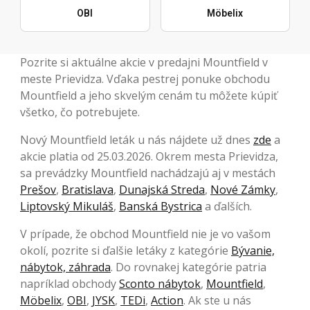
OBI
Möbelix
Pozrite si aktuálne akcie v predajni Mountfield v
meste Prievidza. Vďaka pestrej ponuke obchodu
Mountfield a jeho skvelým cenám tu môžete kúpiť
všetko, čo potrebujete.
Nový Mountfield leták u nás nájdete už dnes
zde
a
akcie platia od 25.03.2026. Okrem mesta Prievidza,
sa prevádzky Mountfield nachádzajú aj v mestách
Prešov
,
Bratislava
,
Dunajská Streda
,
Nové Zámky
,
Liptovský Mikuláš
,
Banská Bystrica
a ďalších.
V prípade, že obchod Mountfield nie je vo vašom
okolí, pozrite si ďalšie letáky z kategórie
Bývanie,
nábytok, záhrada
. Do rovnakej kategórie patria
napríklad obchody
Sconto nábytok
,
Mountfield
,
Möbelix
,
OBI
,
JYSK
,
TEDi
,
Action
. Ak ste u nás