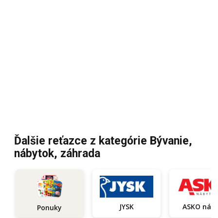
Ďalšie reťazce z kategórie Bývanie,
nábytok, záhrada
JYSK
ASKO
Ponuky