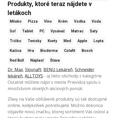
Produkty, ktoré teraz nájdete v
letákoch
Mlieko
Pizza
Víno
Krém
Vodka
Voda
Soľ
Tablet
PC
Vysávač
Matrac
Šaty
Tričko
Tenisky
Kvety
Med
Apple
Lopta
Kačica
Hra
Bioderma
Colafit
Bosch
Red Bull
Náplasť
Šťava
Dr. Max
,
Slovnaft
,
BENU Lekáreň
,
Schneider
lekáreň
,
ALLTOYS
- aj tieto obchody z kategórie
Ostatné môžete nájsť v meste Prievidza spolu s
množstvom skvelých akciových ponúk.
Zľavy na Vaše obľúbené produkty sú tak dostupné
online, kedykoľvek potrebujete. Možno dokonca
objavíte novú značku, ktorej sortiment Vás osloví a
ktorú budete mať v meste Prievidza nablízku.