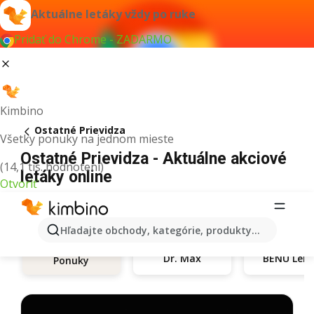
Aktuálne letáky vždy po ruke
Pridať do Chrome - ZADARMO
Kimbino
Ostatné Prievidza
Všetky ponuky na jednom mieste
Ostatné Prievidza - Aktuálne akciové
(14,1 tis. hodnotení)
letáky online
Otvoriť
Hľadajte obchody, kategórie, produkty...
Dr. Max
BENU Le
Ponuky