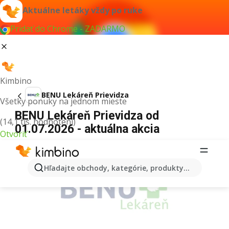
Aktuálne letáky vždy po ruke
Pridať do Chrome - ZADARMO
Kimbino
BENU Lekáreň Prievidza
Všetky ponuky na jednom mieste
BENU Lekáreň Prievidza od
(14,1 tis. hodnotení)
01.07.2026 - aktuálna akcia
Otvoriť
REKLAMA
Hľadajte obchody, kategórie, produkty...