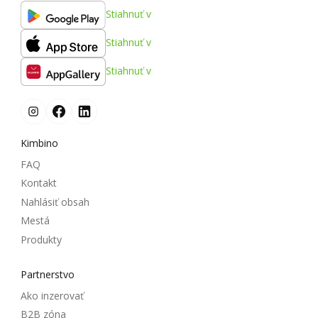
Stiahnuť v
Stiahnuť v
Stiahnuť v
Kimbino
FAQ
Kontakt
Nahlásiť obsah
Mestá
Produkty
Partnerstvo
Ako inzerovať
B2B zóna