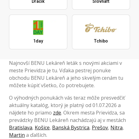
Dráčik
Slovnaft
1day
Tchibo
Najnovší BENU Lekáreň leták s novými akciami v
meste Prievidza je tu. Vďaka pestrej ponuke
obchodu BENU Lekáreň a jeho skvelým cenám tu
môžete kúpiť všetko, čo potrebujete.
O výhodných ponukách vás teraz môže presvedčiť
aktuálny katalóg, ktorý je platný od 01.07.2026 a
nájdete ho priamo
zde
. Okrem mesta Prievidza, sa
prevádzky BENU Lekáreň nachádzajú aj v mestách
Bratislava
,
Košice
,
Banská Bystrica
,
Prešov
,
Nitra
,
Martin
a ďalších.