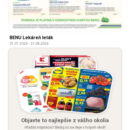
BENU Lekáreň leták
01.07.2026
-
31.08.2026
Objavte to najlepšie z vášho okolia
Hľadáš inšpiráciu? Sleduj čo sa deje v tvojom okolí!